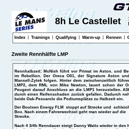
8h Le Castellet
|
|
|
|
|
Index
Trainings
Qualifying
Warm-up
Rennen
Zweite Rennhälfte LMP
Rennhalbzeit: McNish führt vor Primat im Aston. und Bel
im Rebellion. Der Oreca O01, der Signature Aston un
Mansell-Zytek folgen. Hinter dem zwischenzeitlich führ
LMP2, dem RML von Mike Newton, lauert schon der O
Peugeot darauf Anschluss an die LMP1 herzustellen. AS
durch einen Reifenschaden zurück gefallen. Dadurch n
beide Oak-Pescarolo die Podiumsplätze zu Halbzeit ein.
Der Boutsen Energy FLM stoppt auf Strecke und schleich
Box. Nach einem Fahrerwechsel geht man wieder auf die
Strecke.
Nach 4 3/4h Renndauer steigt Danny Watts wieder in den