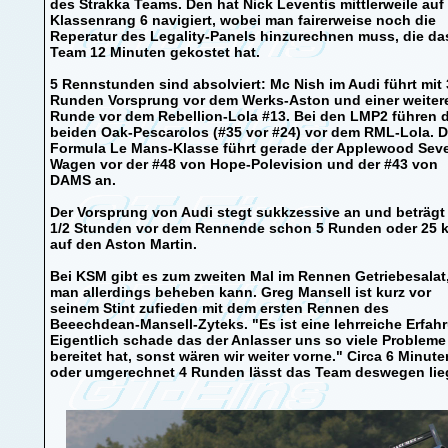
des Strakka Teams. Den hat Nick Leventis mittlerweile auf
Klassenrang 6 navigiert, wobei man fairerweise noch die
Reperatur des Legality-Panels hinzurechnen muss, die da
Team 12 Minuten gekostet hat.
5 Rennstunden sind absolviert: Mc Nish im Audi führt mit 
Runden Vorsprung vor dem Werks-Aston und einer weiter
Runde vor dem Rebellion-Lola #13. Bei den LMP2 führen d
beiden Oak-Pescarolos (#35 vor #24) vor dem RML-Lola. D
Formula Le Mans-Klasse führt gerade der Applewood Sev
Wagen vor der #48 von Hope-Polevision und der #43 von
DAMS an.
Der Vorsprung von Audi stegt sukkzessive an und beträgt
1/2 Stunden vor dem Rennende schon 5 Runden oder 25 
auf den Aston Martin.
Bei KSM gibt es zum zweiten Mal im Rennen Getriebesalat
man allerdings beheben kann. Greg Mansell ist kurz vor
seinem Stint zufieden mit dem ersten Rennen des
Beeechdean-Mansell-Zyteks. "Es ist eine lehrreiche Erfah
Eigentlich schade das der Anlasser uns so viele Probleme
bereitet hat, sonst wären wir weiter vorne." Circa 6 Minute
oder umgerechnet 4 Runden lässt das Team deswegen li