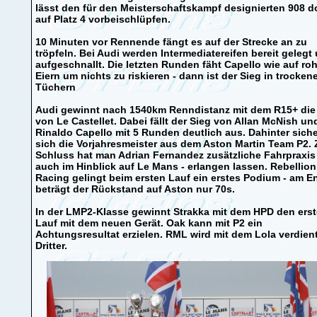
lässt den für den Meisterschaftskampf designierten 908 
auf Platz 4 vorbeischlüpfen.
10 Minuten vor Rennende fängt es auf der Strecke an zu
tröpfeln. Bei Audi werden Intermediatereifen bereit gelegt
aufgeschnallt. Die letzten Runden fäht Capello wie auf ro
Eiern um nichts zu riskieren - dann ist der Sieg in trocken
Tüchern
Audi gewinnt nach 1540km Renndistanz mit dem R15+ die
von Le Castellet. Dabei fällt der Sieg von Allan McNish un
Rinaldo Capello mit 5 Runden deutlich aus. Dahinter sich
sich die Vorjahresmeister aus dem Aston Martin Team P2.
Schluss hat man Adrian Fernandez zusätzliche Fahrpraxis 
auch im Hinblick auf Le Mans - erlangen lassen. Rebellion
Racing gelingt beim ersten Lauf ein erstes Podium - am E
beträgt der Rückstand auf Aston nur 70s.
In der LMP2-Klasse gewinnt Strakka mit dem HPD den ers
Lauf mit dem neuen Gerät. Oak kann mit P2 ein
Achtungsresultat erzielen. RML wird mit dem Lola verdien
Dritter.