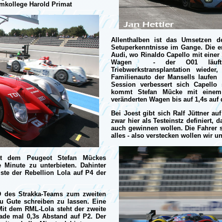
amkollege Harold Primat
Allenthalben ist das Umsetzen d
Setuperkenntnisse im Gange. Die er
Audi, wo Rinaldo Capello mit einer 
Wagen - der O01 läuft n
Triebwerkstransplantation wiede
Familienauto der Mansells laufen 
Session verbessert sich Capello 
kommt Stefan Mücke mit einem 
veränderten Wagen bis auf 1,4s auf 
Bei Joest gibt sich Ralf Jüttner au
zwar hier als Testeinstz definiert, 
auch gewinnen wollen. Die Fahrer s
alles - also verstecken wollen wir u
t dem Peugeot Stefan Mückes
 Minute zu unterbieten. Dahinter
ste der Rebellion Lola auf P4 der
D des Strakka-Teams zum zweiten
zu Gute schreiben zu lassen. Eine
 Mit dem RML-Lola steht der zweite
de mal 0,3s Abstand auf P2. Der