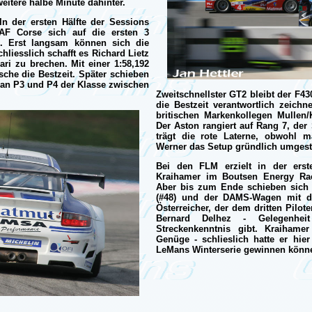
weitere halbe Minute dahinter.
n der ersten Hälfte der Sessions
AF Corse sich auf die ersten 3
n. Erst langsam können sich die
hliesslich schafft es Richard Lietz
ari zu brechen. Mit einer 1:58,192
sche die Bestzeit. Später schieben
 an P3 und P4 der Klasse zwischen
Zweitschnellster GT2 bleibt der F430
die Bestzeit verantwortlich zeichn
britischen Markenkollegen Mullen/K
Der Aston rangiert auf Rang 7, de
trägt die rote Laterne, obwohl 
Werner das Setup gründlich umgesta
Bei den FLM erzielt in der erst
Kraihamer im Boutsen Energy Rac
Aber bis zum Ende schieben sich
(#48) und der DAMS-Wagen mit d
Österreicher, der dem dritten Pilo
Bernard Delhez - Gelegenheit
Streckenkenntnis gibt. Kraihame
Genüge - schlieslich hatte er hie
LeMans Winterserie gewinnen könn