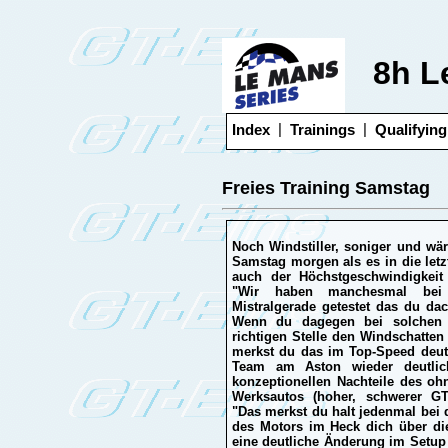
8h L
|
|
Index
Trainings
Qualifying
Freies Training Samstag
Noch Windstiller, soniger und wä
Samstag morgen als es in die letz
auch der Höchstgeschwindigkeit 
"Wir haben manchesmal bei
Mistralgerade getestet das du da
Wenn du dagegen bei solchen 
richtigen Stelle den Windschatte
merkst du das im Top-Speed deutl
Team am Aston wieder deutlic
konzeptionellen Nachteile des oh
Werksautos (hoher, schwerer G
"Das merkst du halt jedenmal bei
des Motors im Heck dich über die
eine deutliche Änderung im Setup