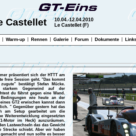
e Castellet
10.04.-12.04.2010
Le Castellet (F)
|
|
|
|
|
|
Warm-up
Rennen
Galerie
Forum
Dokumente
Link
rmer präsentiert sich der HTTT am
te freie Session geht. "Das kommt
zugute" bestätigt Stefan Mücke.
 starkem Gegenwind auf der
chtest du fährst gegen eine Wand.
Bedingungen wie heute an der
n eines GT2 erwischen kannst dann
ich. " Gegenüber gestern hat das
h am Setup gearbeitet um die
ne Weiterentwicklung eingesetzten
T1-Motor im Heck) auszuräumen.
 den Lastwechseln das das Gewicht
 Strecke schiebt. Aber wir haben
 gemacht und nun sollte es besser