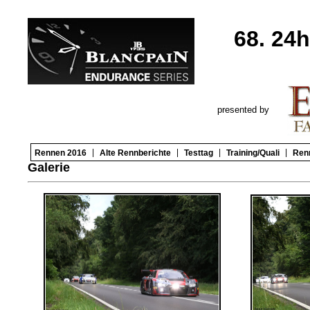
68. 24
presented by
|
|
|
|
Rennen 2016
Alte Rennberichte
Testtag
Training/Quali
Ren
Galerie