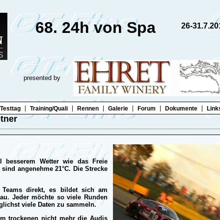
68. 24h von Spa
26-31.7.20
presented by
|
|
|
|
|
|
Testtag
Training/Quali
Rennen
Galerie
Forum
Dokumente
Link
tner
iel besserem Wetter wie das Freie
s sind angenehme 21°C. Die Strecke
 Teams direkt, es bildet sich am
tau. Jeder möchte so viele Runden
glichst viele Daten zu sammeln.
 im trockenen nicht mehr die Audis