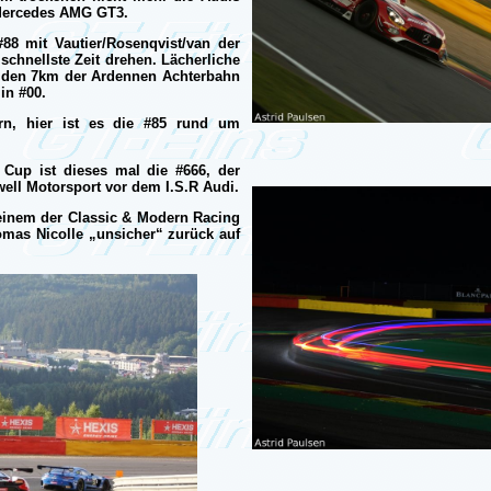
Mercedes AMG GT3.
8 mit Vautier/Rosenqvist/van der
schnellste Zeit drehen. Lächerliche
 den 7km der Ardennen Achterbahn
in #00.
rn, hier ist es die #85 rund um
Cup ist dieses mal die #666, der
ll Motorsport vor dem I.S.R Audi.
einem der Classic & Modern Racing
homas Nicolle „unsicher“ zurück auf