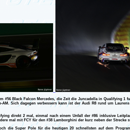
m #56 Black Falcon Mercedes, die Zeit die Juncadella in Qualifying 1 fuh
-AM. Sich dagegen verbessern kann ist der Audi R8 rund um Laurens 
fying direkt 2 mal, einmal nach einem Unfall der #86 inklusive Leitpl
ere mal mit FCY für den #38 Lamborghini der kurz neben der Strecke s
och die Super Pole für die heutigen 20 schnellsten auf dem Progr