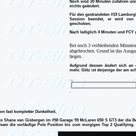
Noch sind 20 Minuten zufahren und
nichts geändert.
Für den gestrandeten #19 Lamborghi
Session beendet, er wird von 
geschoben.
Nach lediglich 4 Minuten und FCY g
Bei noch 3 verbleibenden Minuten 
abgebrochen. Grund ist das Ausg
liegen.
Aufgrund dessen ändert sich an d
mehr. Götz ist derjenige der am sc
...
.
hon fast kompletter Dunkelheit.
 es Shane van Gisbergen im #58 Garage 59 McLaren 650 S GT3 der die Bes
Team die vorläufige Pole Position bis zum morgigen Top 2 Qualifying. 