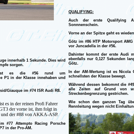
QUALIFYING:
Auch der erste Qualifying Ab
Sonnnenschein.
Vorne an der Spitze geht es wiede
Götz im #86 HTP Motorsport AMG G
vor Juncadella in der #56.
Dahinter kommt der erste Audi mi
ebenfalls nur 0,127 Sekunden la
euge innerhalb 1 Sekunde. Dies wird
Götz.
mpfe sorgen.
In der AM-Wertung ist es Nicola 
ist es die #56 rund um
schnellsten der Klasse bewegt.
die P1 in der Klasse innehaben und
Während dessen bekommt die #49,
alle Zeiten auf Grund von wi
ssid/Giauque im #74 ISR Audi R8.
Streckenbegrenzung gestrichen.
Wie schon den ganzen Tag über
t es in der reinen Profi Fahrer
Rennleitung wegen nicht Einhaltu
3 der vorne ist, ihm folgt in
 R8 und der #88 von AKKA-ASP.
 im #77 Attempto Racing Porsche
P7 in der Pro-AM.