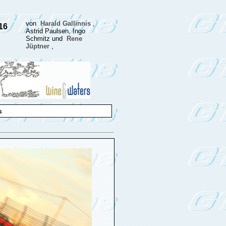
von
Harald Gallinnis
,
16
Astrid Paulsen, Ingo
Schmitz und
Rene
Jüptner
,
s