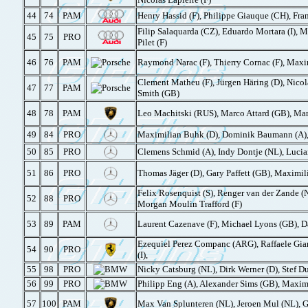
44
74
PAM
Henry Hassid (F), Philippe Giauque (CH), Fran
Filip Salaquarda (CZ), Eduardo Mortara (I), M
45
75
PRO
Pilet (F)
46
76
PAM
Raymond Narac (F), Thierry Cornac (F), Maxim
Clement Matheu (F), Jürgen Häring (D), Nico
47
77
PAM
Smith (GB)
48
78
PAM
Leo Machitski (RUS), Marco Attard (GB), Marc
49
84
PRO
Maximilian Buhk (D), Dominik Baumann (A),
50
85
PRO
Clemens Schmid (A), Indy Dontje (NL), Lucia
51
86
PRO
Thomas Jäger (D), Gary Paffett (GB), Maximil
Felix Rosenquist (S), Renger van der Zande (NL
52
88
PRO
Morgan Moulin Trafford (F)
53
89
PAM
Laurent Cazenave (F), Michael Lyons (GB), Dani
Ezequiel Perez Companc (ARG), Raffaele Giam
54
90
PRO
(I),
55
98
PRO
Nicky Catsburg (NL), Dirk Werner (D), Stef D
56
99
PRO
Philipp Eng (A), Alexander Sims (GB), Maxim
57
100
PAM
Max Van Splunteren (NL), Jeroen Mul (NL), G