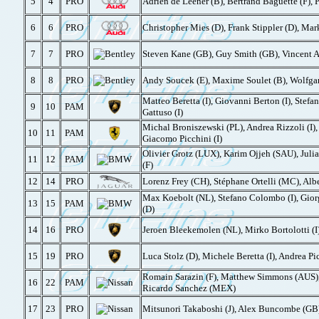
5
4
PRO
Adrien de Leener (B), Bertrand Baguette (F), Pi
6
6
PRO
Christopher Mies (D), Frank Stippler (D), Ma
7
7
PRO
Steven Kane (GB), Guy Smith (GB), Vincent Ab
8
8
PRO
Andy Soucek (E), Maxime Soulet (B), Wolfgan
Matteo Beretta (I), Giovanni Berton (I), Stefan
9
10
PAM
Gattuso (I)
Michal Broniszewski (PL), Andrea Rizzoli (I),
10
11
PAM
Giacomo Picchini (I)
Olivier Grotz (LUX), Karim Ojjeh (SAU), Julia
11
12
PAM
(F)
12
14
PRO
Lorenz Frey (CH), Stéphane Ortelli (MC), Albe
Max Koebolt (NL), Stefano Colombo (I), Gior
13
15
PAM
(D)
14
16
PRO
Jeroen Bleekemolen (NL), Mirko Bortolotti (I)
15
19
PRO
Luca Stolz (D), Michele Beretta (I), Andrea Picc
Romain Sarazin (F), Matthew Simmons (AUS)
16
22
PAM
Ricardo Sanchez (MEX)
17
23
PRO
Mitsunori Takaboshi (J), Alex Buncombe (GB)