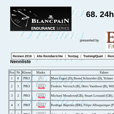
68. 24
presented by
|
|
|
|
Rennen 2016
Alte Rennberichte
Testtag
Training/Quali
Ren
Nennliste
Pos
Nr
Klasse
Marke
Fahrer
1
0
PRO
Maro Engel (D), Bernd Schneider (D), Yelmer
2
1
PRO
Frederic Vervisch (B), Dries Vanthoor (B), Wil
3
2
PRO
Michael Meadows(GB), Stuart Leonard (GB), R
4
3
PRO
Rodrigo Baptista (BR), Filipe Albuquerque (P)