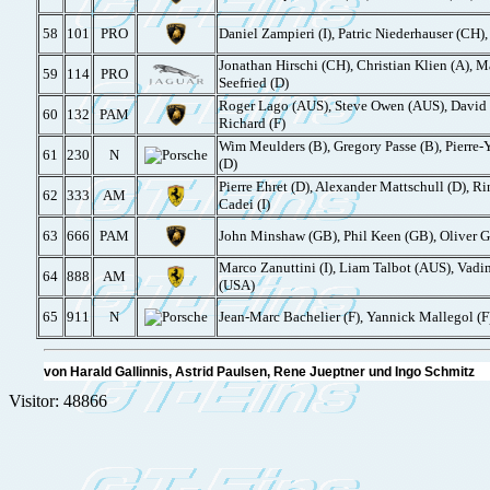
58
101
PRO
Daniel Zampieri (I), Patric Niederhauser (CH), 
Jonathan Hirschi (CH), Christian Klien (A), M
59
114
PRO
Seefried (D)
Roger Lago (AUS), Steve Owen (AUS), David R
60
132
PAM
Richard (F)
Wim Meulders (B), Gregory Passe (B), Pierre-
61
230
N
(D)
Pierre Ehret (D), Alexander Mattschull (D), R
62
333
AM
Cadei (I)
63
666
PAM
John Minshaw (GB), Phil Keen (GB), Oliver Ga
Marco Zanuttini (I), Liam Talbot (AUS), Vad
64
888
AM
(USA)
65
911
N
Jean-Marc Bachelier (F), Yannick Mallegol (F)
von Harald Gallinnis, Astrid Paulsen, Rene Jueptner und Ingo Schmit
Visitor: 48866