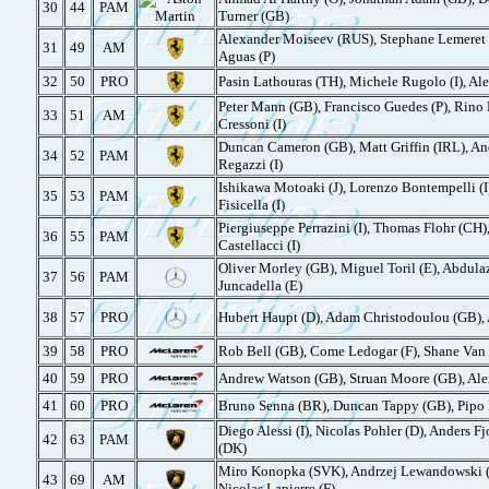
30
44
PAM
Turner (GB)
Alexander Moiseev (RUS), Stephane Lemeret (
31
49
AM
Aguas (P)
32
50
PRO
Pasin Lathouras (TH), Michele Rugolo (I), Ales
Peter Mann (GB), Francisco Guedes (P), Rino 
33
51
AM
Cressoni (I)
Duncan Cameron (GB), Matt Griffin (IRL), An
34
52
PAM
Regazzi (I)
Ishikawa Motoaki (J), Lorenzo Bontempelli (I),
35
53
PAM
Fisicella (I)
Piergiuseppe Perrazini (I), Thomas Flohr (CH)
36
55
PAM
Castellacci (I)
Oliver Morley (GB), Miguel Toril (E), Abdulaz
37
56
PAM
Juncadella (E)
38
57
PRO
Hubert Haupt (D), Adam Christodoulou (GB), 
39
58
PRO
Rob Bell (GB), Come Ledogar (F), Shane Van 
40
59
PRO
Andrew Watson (GB), Struan Moore (GB), Ale
41
60
PRO
Bruno Senna (BR), Duncan Tappy (GB), Pipo 
Diego Alessi (I), Nicolas Pohler (D), Anders 
42
63
PAM
(DK)
Miro Konopka (SVK), Andrzej Lewandowski (
43
69
AM
Nicolas Lapierre (F)