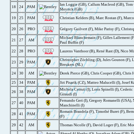
Ian Loggie (GB), Callum Macleod (GB), Tom
18
24
PAM
Meyrick (GB)
19
25
PAM
Christian Kelders (B), Marc Rostan (F), Marc
20
26
PRO
Grégory Guilvert (F), Mike Parisy (F), Christo
Michael Blanchemain (F), Gilles Lallement (F)
21
27
AM
Paul Buffin (F)
22
28
PRO
Laurens Vanthoor (B), René Rast (D), Nico Mü
Christopher Zöchling (D), Jules Gounon (F), 
23
29
PAM
Breukers (NL)
24
30
AM
Derek Pierce (GB), Chris Cooper (GB), Chris H
25
34
PAM
Jiri Pisarik (CZ), Matteo Malucelli (I), Josef 
Michela Cerruti (I), Loris Spinelli (I), Cederi
26
38
PAM
Giraudi (I)
Fernando Geri (I), Gregory Romanelli (USA), N
27
40
PAM
Manchinelli (I)
Romain Brandela (F), Timothé Buret (F), Bern
28
41
PAM
(F)
29
42
AM
Thomas Nicolle (F), David Loger (F), Eric Mou
Ahmad Al Harthy (O), Jonathan Adam (GB), D