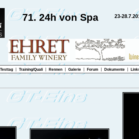
71. 24h von Spa
23-28.7.20
|
|
|
|
|
|
Testtag
Training/Quali
Rennen
Galerie
Forum
Dokumente
Link