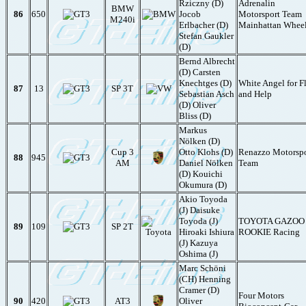
Rziczny (D)
Adrenalin
BMW
86
650
Jocob
Motorsport Team
M240i
Erlbacher (D)
Mainhattan Whee
Stefan Gaukler
(D)
Bernd Albrecht
(D) Carsten
Knechtges (D)
White Angel for F
87
13
SP 3T
Sebastian Asch
and Help
(D) Oliver
Bliss (D)
Markus
Nölken (D)
Cup 3
Otto Klohs (D)
Renazzo Motorspo
88
945
AM
Daniel Nölken
Team
(D) Kouichi
Okumura (D)
Akio Toyoda
(J) Daisuke
Toyoda (J)
TOYOTA GAZOO
89
109
SP 2T
Hiroaki Ishiura
ROOKIE Racing
(J) Kazuya
Oshima (J)
Marc Schöni
(CH) Henning
Cramer (D)
Four Motors
90
420
AT3
Oliver