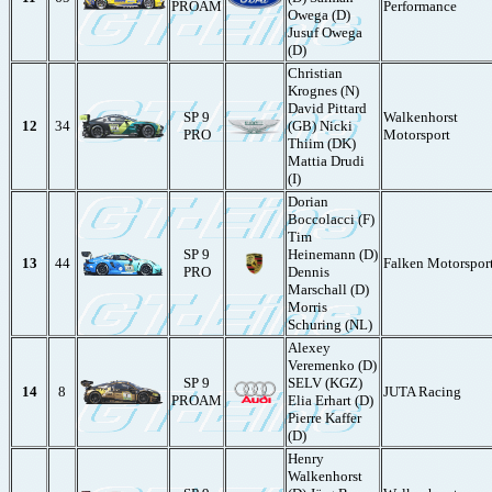
PROAM
Performance
Owega (D)
Jusuf Owega
(D)
Christian
Krognes (N)
David Pittard
SP 9
Walkenhorst
12
34
(GB) Nicki
PRO
Motorsport
Thiim (DK)
Mattia Drudi
(I)
Dorian
Boccolacci (F)
Tim
SP 9
Heinemann (D)
13
44
Falken Motorspor
PRO
Dennis
Marschall (D)
Morris
Schuring (NL)
Alexey
Veremenko (D)
SP 9
SELV (KGZ)
14
8
JUTA Racing
PROAM
Elia Erhart (D)
Pierre Kaffer
(D)
Henry
Walkenhorst