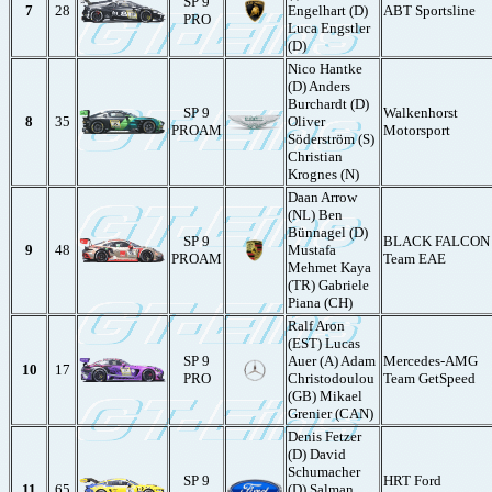
SP 9
7
28
Engelhart (D)
ABT Sportsline
PRO
Luca Engstler
(D)
Nico Hantke
(D) Anders
Burchardt (D)
SP 9
Walkenhorst
8
35
Oliver
PROAM
Motorsport
Söderström (S)
Christian
Krognes (N)
Daan Arrow
(NL) Ben
Bünnagel (D)
SP 9
BLACK FALCON
9
48
Mustafa
PROAM
Team EAE
Mehmet Kaya
(TR) Gabriele
Piana (CH)
Ralf Aron
(EST) Lucas
SP 9
Auer (A) Adam
Mercedes-AMG
10
17
PRO
Christodoulou
Team GetSpeed
(GB) Mikael
Grenier (CAN)
Denis Fetzer
(D) David
Schumacher
SP 9
HRT Ford
11
65
(D) Salman