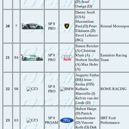
(D) Jusuf
Owega (D)
Danny Soufi
(USA)
Maximilian
SP 9
20
7
Paul (D) Peter
Konrad Motorspor
PRO
Elkmann (D)
Pavel Lefterov
(BG)
Simon Reicher
(A) Christian
SP 9
Klien (A)
Eastalent Racing
21
84
PRO
Norbert Siedler
Team
(A) Max Hofer
(A)
Augusto Farfus
(BR) Jesse
Krohn (FIN)
SP 9
22
98
Raffaele
ROWE RACING
PRO
Marciello (I)
Kelvin van der
Linde (D)
Hubert Haupt
(D) Patrick
SP 9
Assenheimer
HRT Ford
23
63
PROAM
(D) Vincent
Performance
Kolb (D) Dirk