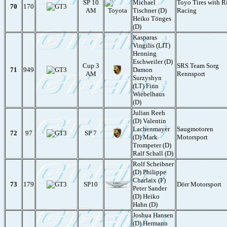
SP 10
Michael
Toyo Tires with R
70
170
AM
Tischner (D)
Racing
Heiko Tönges
(D)
Kasparas
Vingilis (LIT)
Henning
Eschweiler (D)
Cup 3
SRS Team Sorg
71
949
Damon
AM
Rennsport
Surzyshyn
(LT) Finn
Wiebelhaus
(D)
Julian Reeh
(D) Valentin
Lachenmayer
Saugmotoren
72
97
SP 7
(D) Mark
Motorsport
Trompeter (D)
Ralf Schall (D)
Rolf Scheibner
(D) Philippe
Charlaix (F)
73
179
SP10
Dörr Motorsport
Peter Sander
(D) Heiko
Hahn (D)
Joshua Hansen
(D) Hermann