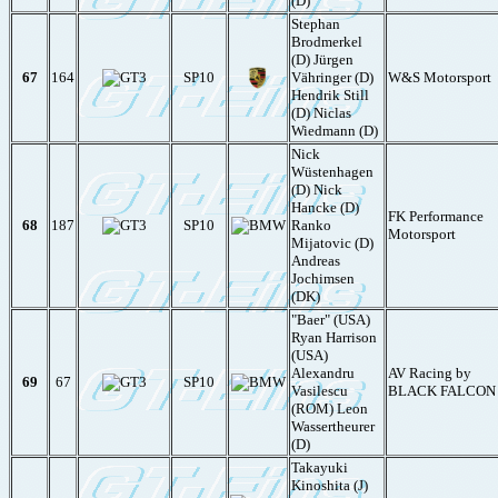
(D)
Stephan
Brodmerkel
(D) Jürgen
67
164
SP10
Vähringer (D)
W&S Motorsport
Hendrik Still
(D) Niclas
Wiedmann (D)
Nick
Wüstenhagen
(D) Nick
Hancke (D)
FK Performance
68
187
SP10
Ranko
Motorsport
Mijatovic (D)
Andreas
Jochimsen
(DK)
"Baer" (USA)
Ryan Harrison
(USA)
Alexandru
AV Racing by
69
67
SP10
Vasilescu
BLACK FALCON
(ROM) Leon
Wassertheurer
(D)
Takayuki
Kinoshita (J)