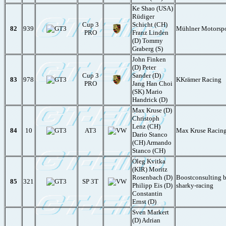
Ke Shao (USA)
Rüdiger
Cup 3
Schicht (CH)
82
939
Mühlner Motorspo
PRO
Franz Linden
(D) Tommy
Graberg (S)
John Finken
(D) Peter
Cup 3
Sander (D)
83
978
KKrämer Racing
PRO
Jang Han Choi
(SK) Mario
Handrick (D)
Max Kruse (D)
Christoph
Lenz (CH)
84
10
AT3
Max Kruse Racin
Dario Stanco
(CH) Armando
Stanco (CH)
Oleg Kvitka
(KIR) Moritz
Rosenbach (D)
Boostconsulting 
85
321
SP 3T
Philipp Eis (D)
sharky-racing
Constantin
Ernst (D)
Sven Markert
(D) Adrian