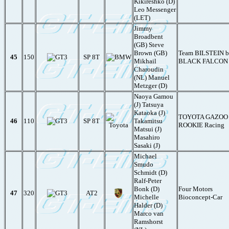
Kikireshko (D)
Leo Messenger
(LET)
Jimmy
Broadbent
(GB) Steve
Brown (GB)
Team BILSTEIN 
45
150
SP 8T
Mikhail
BLACK FALCON
Charoudin
(NL) Manuel
Metzger (D)
Naoya Gamou
(J) Tatsuya
Kataoka (J)
TOYOTA GAZOO
46
110
SP 8T
Takamitsu
ROOKIE Racing
Matsui (J)
Masahiro
Sasaki (J)
Michael
Smudo
Schmidt (D)
Ralf-Peter
Bonk (D)
Four Motors
47
320
AT2
Michelle
Bioconcept-Car
Halder (D)
Marco van
Ramshorst