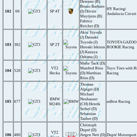
Derenne (B)
Bruno Barbaro
HY Racing/
102
69
SP 4T
(I) Olivier
Andalucia Circuit
Muytjens (B)
Fabrice
Reicher (D)
Akio Toyoda
(J) Daisuke
Toyoda (J)
TOYOTA GAZOO
103
382
SP 2T
Hiroaki Ishiura
ROOKIE Racing
(J) Kazuya
Oshima (J)
Malte Tack (D)
VT2
Manfred Röss
Toyo Tires with R
104
520
Hecka
(D) Matthias
Racing
Röss (D)
Thomas
Alpiger (D)
Michael
BMW
Neuhauser
105
677
asBest Racing
M240i
(CH) Henrik
Seibel (D)
Sebastian
Tauber (D)
Christoph
Dupré (D)
VT2
106
480
Jürgen Nett (D)
Dupré Motorsport