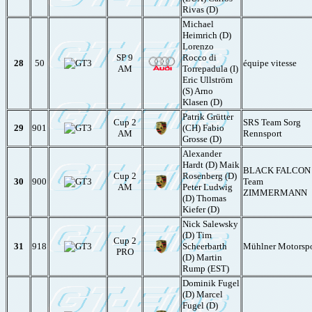
Rivas (D)
Michael
Heimrich (D)
Lorenzo
SP 9
Rocco di
28
50
équipe vitesse
AM
Torrepadula (I)
Eric Ullström
(S) Arno
Klasen (D)
Patrik Grütter
Cup 2
SRS Team Sorg
29
901
(CH) Fabio
AM
Rennsport
Grosse (D)
Alexander
Hardt (D) Maik
BLACK FALCON
Cup 2
Rosenberg (D)
30
900
Team
AM
Peter Ludwig
ZIMMERMANN
(D) Thomas
Kiefer (D)
Nick Salewsky
(D) Tim
Cup 2
31
918
Scheerbarth
Mühlner Motorspo
PRO
(D) Martin
Rump (EST)
Dominik Fugel
(D) Marcel
Fugel (D)