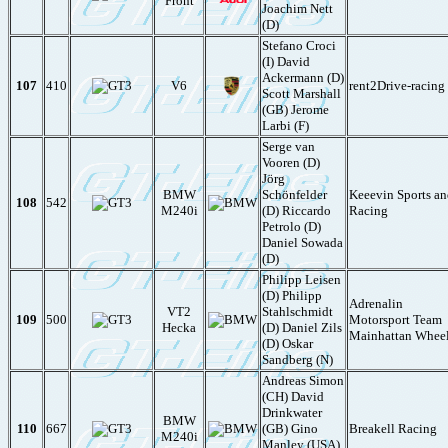
Front
Joachim Nett
(D)
Stefano Croci
(I) David
Ackermann (D)
107
410
V6
rent2Drive-racing
Scott Marshall
(GB) Jerome
Larbi (F)
Serge van
Vooren (D)
Jörg
BMW
Schönfelder
Keeevin Sports a
108
542
M240i
(D) Riccardo
Racing
Petrolo (D)
Daniel Sowada
(D)
Philipp Leisen
(D) Philipp
Adrenalin
VT2
Stahlschmidt
109
500
Motorsport Team
Hecka
(D) Daniel Zils
Mainhattan Whee
(D) Oskar
Sandberg (N)
Andreas Simon
(CH) David
Drinkwater
BMW
110
667
(GB) Gino
Breakell Racing
M240i
Manley (USA)