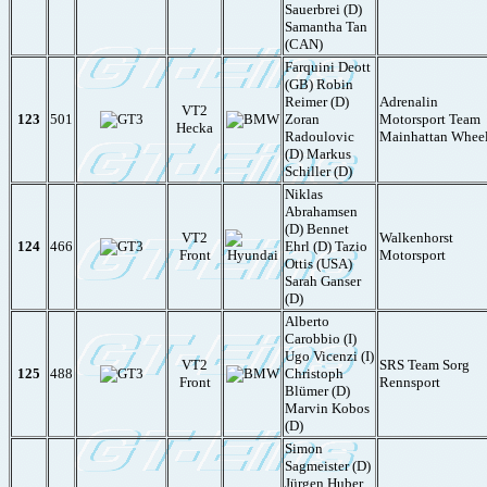
Sauerbrei (D)
Samantha Tan
(CAN)
Farquini Deott
(GB) Robin
Reimer (D)
Adrenalin
VT2
123
501
Zoran
Motorsport Team
Hecka
Radoulovic
Mainhattan Whee
(D) Markus
Schiller (D)
Niklas
Abrahamsen
(D) Bennet
VT2
Walkenhorst
124
466
Ehrl (D) Tazio
Front
Motorsport
Ottis (USA)
Sarah Ganser
(D)
Alberto
Carobbio (I)
Ugo Vicenzi (I)
VT2
SRS Team Sorg
125
488
Christoph
Front
Rennsport
Blümer (D)
Marvin Kobos
(D)
Simon
Sagmeister (D)
Jürgen Huber