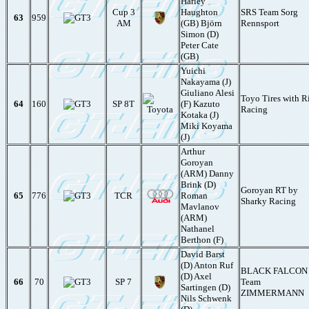
Harley
Cup 3
Haughton
SRS Team Sorg
63
959
AM
(GB) Björn
Rennsport
Simon (D)
Peter Cate
(GB)
Yuichi
Nakayama (J)
Giuliano Alesi
Toyo Tires with R
64
160
SP 8T
(F) Kazuto
Racing
Kotaka (J)
Miki Koyama
(J)
Arthur
Goroyan
(ARM) Danny
Brink (D)
Goroyan RT by
65
776
TCR
Roman
Sharky Racing
Mavlanov
(ARM)
Nathanel
Berthon (F)
David Barst
(D) Anton Ruf
BLACK FALCON
(D) Axel
66
70
SP 7
Team
Sartingen (D)
ZIMMERMANN
Nils Schwenk