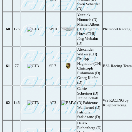
Sven Schädler
(D)
Yannick
Himmels (D)
Michel Albers
60
175
SP10
(D) Benjamin
PROsport Racing
Hites (CHI)
Jörg Viebahn
(D)
Alexander
Walker (CH)
Philipp
Hagnauer (CH)
61
77
SP 7
BSL Racing Team
Christoph
Ruhrmann (D)
Georg Kiefer
(D)
Carrie
Schreiner (D)
Janina Schall
WS RACING by
62
146
AT3
(D) Fabienne
Kuepperracing
Wohlwend (D)
Patricija
Stalidzane (D)
Heiko
Eichenberg (D)