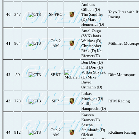
Andreas
Gülden (D)
Toyo Tires with R
40
347
SP-PRO
Tim Sandtler
Racing
(D) Marc
Hennerici (D)
Antal Zsigo
(SVK) Janis
Cup 2
Waldow (D)
41
904
Mühlner Motorspo
AM
Christopher
Rink (D) Kai
Riemer (D)
Ben Dörr (D)
Phil Dörr (D)
Volker Strycek
42
59
SP 8T
Dörr Motorsport
(D) Mike
David
Ortmann (D)
Lukas
Moesgen (D)
43
778
SP 7
RPM Racing
Philip
Hamprecht (D)
Karsten
Krämer (D)
Sascha
Cup 2
Steinhardt (D)
44
912
KKrämer Racing
AM
Oleksii