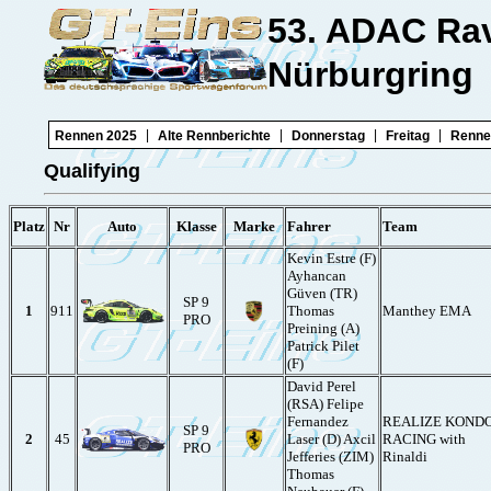
53. ADAC Ra
Nürburgring
|
|
|
|
Rennen 2025
Alte Rennberichte
Donnerstag
Freitag
Renne
Qualifying
Platz
Nr
Auto
Klasse
Marke
Fahrer
Team
Kevin Estre (F)
Ayhancan
Güven (TR)
SP 9
1
911
Thomas
Manthey EMA
PRO
Preining (A)
Patrick Pilet
(F)
David Perel
(RSA) Felipe
Fernandez
REALIZE KOND
SP 9
2
45
Laser (D) Axcil
RACING with
PRO
Jefferies (ZIM)
Rinaldi
Thomas