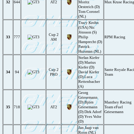
32
644
AT2
Moritz
Max Kruse Racin
Oestreich (D)
Tom Coronel
(NL)
Tracy Krohn
(USA) Nic
Jönsson (S)
Cup 2
33
777
Philip
RPM Racing
AM
Hamprecht (D)
Patrick
Huisman (NL)
Stefan Kiefer
(D) Marius
Kiefer (D)
Cup 2
Sante Royale Rac
34
94
David Kiefer
PRO
Team
(D) Luca
Rettenbacher
(A)
Georg
Griesemann
(D) Björn
Manthey Racing
35
718
AT2
Griesemann
Team eFuel
(D) Dirk Adorf
Griesemann
(D) Yves Volte
(D)
Jan Jaap van
Roon (NL)