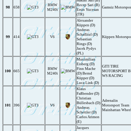
Hakan Sari (B)
BMW
Recep Sari (B)
98
658
Gamsiz Motorspor
M240i
Ersin Yucesan
(TR)
Alexander
Küppen (D)
Andreas
Schaflitzl (D)
99
414
V6
Küppen Motorspo
Sebastian
Rings (D)
Jacek Pydys
(PL)
Maximilian
Eisberg (D)
GITI TIRE
BMW
Finn Mache
100
665
MOTORSPORT B
M240i
(D) Bernd
WS RACING
Küpper (D)
Luca Link (D)
Klaus
Faßbender (D)
Christian
Adrenalin
Büllesbach (D)
101
396
V6
Motorsport Team
Andreas
Mainhattan Whee
Schettler (D)
Carlos Arimon
(E)
Jacques