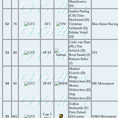
Marchewicz
(D)
Jasmin Preisig
(CH) Timo
Hochwind (D)
52
76
AT3
Christian
Max Kruse Racin
Gebhardt (D)
Fabian Vettel
(D)
Carlo van Dam
(NL) Tim
Schrick (D)
53
88
SP 4T
STI
Kota Sasaki (J)
Rintaro Kubo
(J)
Markus
Eichele (D)
Philip
Wiskirchen (D)
54
66
SP 8T
ME Motorsport
Moritz
Wiskirchen (D)
Jörg
Wiskirchen (D)
Joshua
Bednarski (F)
Finn Zulauf
Cup 3
55
962
(D) Lorenz
W&S Motorsport