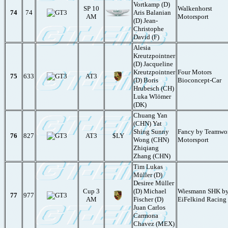
Vortkamp (D)
SP 10
Walkenhorst
74
74
Aris Balanian
AM
Motorsport
(D) Jean-
Christophe
David (F)
Alesia
Kreutzpointner
(D) Jacqueline
Kreutzpointner
Four Motors
75
633
AT3
(D) Boris
Bioconcept-Car
Hrubesch (CH)
Luka Wlömer
(DK)
Chuang Yan
(CHN) Yat
Shing Sunny
Fancy by Teamwo
76
827
AT3
$LY
Wong (CHN)
Motorsport
Zhiqiang
Zhang (CHN)
Tim Lukas
Müller (D)
Desiree Müller
Cup 3
(D) Michael
Wiesmann SHK b
77
977
AM
Fischer (D)
EiFelkind Racing
Juan Carlos
Carmona
Chavez (MEX)