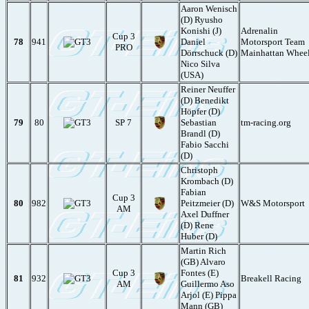
Aaron Wenisch
(D) Ryusho
Konishi (J)
Adrenalin
Cup 3
78
941
Daniel
Motorsport Team
PRO
Dörrschuck (D)
Mainhattan Whee
Nico Silva
(USA)
Reiner Neuffer
(D) Benedikt
Höpfer (D)
79
80
SP 7
Sebastian
tm-racing.org
Brandl (D)
Fabio Sacchi
(D)
Christoph
Krombach (D)
Fabian
Cup 3
80
982
Peitzmeier (D)
W&S Motorsport
AM
Axel Duffner
(D) Rene
Huber (D)
Martin Rich
(GB) Alvaro
Cup 3
Fontes (E)
81
932
Breakell Racing
AM
Guillermo Aso
Arjol (E) Pippa
Mann (GB)