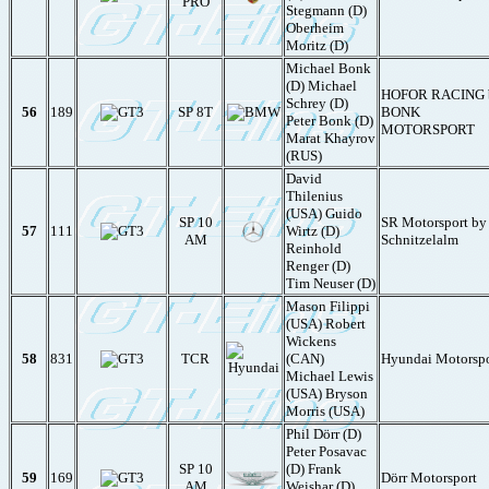
PRO
Stegmann (D)
Oberheim
Moritz (D)
Michael Bonk
(D) Michael
HOFOR RACING 
Schrey (D)
56
189
SP 8T
BONK
Peter Bonk (D)
MOTORSPORT
Marat Khayrov
(RUS)
David
Thilenius
(USA) Guido
SP 10
SR Motorsport by
57
111
Wirtz (D)
AM
Schnitzelalm
Reinhold
Renger (D)
Tim Neuser (D)
Mason Filippi
(USA) Robert
Wickens
58
831
TCR
(CAN)
Hyundai Motorspo
Michael Lewis
(USA) Bryson
Morris (USA)
Phil Dörr (D)
Peter Posavac
SP 10
(D) Frank
59
169
Dörr Motorsport
AM
Weishar (D)