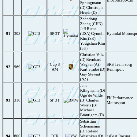
Bioconcept-Car
Sprungmann
(D) Christoph
Hewer (D)
Zhendong
Zhang (CHN)
Jeff Ricca
91
303
SP 3T
(USA) Gyumin
Hyundai Motorspo
Kim (SK)
Yougchan Kim
(SK)
Christian Volz
(D) Bernhard
Cup 3
Wagner (A)
SRS Team Sorg
92
969
AM
Kurt Strube (D)
Rennsport
Guy Stewart
(NZ)
Jens
Klingmann (D)
Ugo de Wilde
FK Performance
93
310
SP 3T
(B) Charles
Motorsport
Weerts (B)
Michael
Bräutigam (D)
Sebastian
Schemmann
(D) Roland
94
800
TCR
Waschkau (D)
asBest Racing