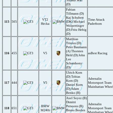
Yutaka Seki
(D)
Fabian
Tillmann (D)
Kaj Schubert
VT2
Time Attack
115
505
(DK) Michael
Hecka
Paderborn
Wolpertinger
(D) Fritz Hebig
(D)
Matthias
Trinius (D)
Peter Baumann
(A) Thorsten
116
455
V5
asBest Racing
Held (D) John
Lee
Schambony
(D)
Ulrich Korn
(D) Tobias
Adrenalin
Korn (D)
117
444
V5
Motorsport Team
Daniel Korn
Mainhattan Whee
(D) Adam
Benko (H)
Axel Soyez (B)
Dimitri
Adrenalin
BMW
Persoons (B)
118
651
Motorsport Team
M240i
Bruno Beulen
Mainhattan Whee