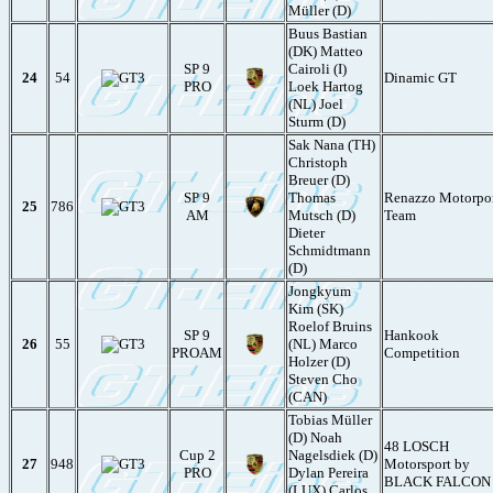
Müller (D)
Buus Bastian
(DK) Matteo
SP 9
Cairoli (I)
24
54
Dinamic GT
PRO
Loek Hartog
(NL) Joel
Sturm (D)
Sak Nana (TH)
Christoph
Breuer (D)
SP 9
Thomas
Renazzo Motorpo
25
786
AM
Mutsch (D)
Team
Dieter
Schmidtmann
(D)
Jongkyum
Kim (SK)
Roelof Bruins
SP 9
Hankook
26
55
(NL) Marco
PROAM
Competition
Holzer (D)
Steven Cho
(CAN)
Tobias Müller
(D) Noah
48 LOSCH
Cup 2
Nagelsdiek (D)
27
948
Motorsport by
PRO
Dylan Pereira
BLACK FALCON
(LUX) Carlos