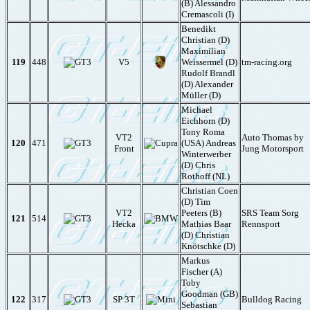
(B) Alessandro
Cremascoli (I)
Benedikt
Christian (D)
Maximilian
119
448
V5
Weissermel (D)
tm-racing.org
Rudolf Brandl
(D) Alexander
Müller (D)
Michael
Eichhorn (D)
Tony Roma
VT2
Auto Thomas by
120
471
(USA) Andreas
Front
Jung Motorsport
Winterwerber
(D) Chris
Rothoff (NL)
Christian Coen
(D) Tim
VT2
Peeters (B)
SRS Team Sorg
121
514
Hecka
Mathias Baar
Rennsport
(D) Christian
Knötschke (D)
Markus
Fischer (A)
Toby
Goodman (GB)
122
317
SP 3T
Bulldog Racing
Sebastian