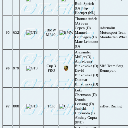
Rudi Speich
(D) Filip
Hoenjet (NL)
Thomas Ardelt
(A) Sven
Oepen (D)
Adrenalin
BMW
95
652
Manuel
Motorsport Team
M240i
Dormagen (D)
Mainhattan Whee
Marc Lehmann
(D)
Alexander
Müller (D)
Anna-Lena
Cup 3
Binkowska (D)
SRS Team Sorg
96
979
PRO
David
Rennsport
Binkowska (D)
Dietmar
Binkowska (D)
Lutz
Obermann (D)
Dennis
Leissing (D)
97
808
TCR
asBest Racing
Junichi
Umemoto (J)
Akshay Gupta
(IND)