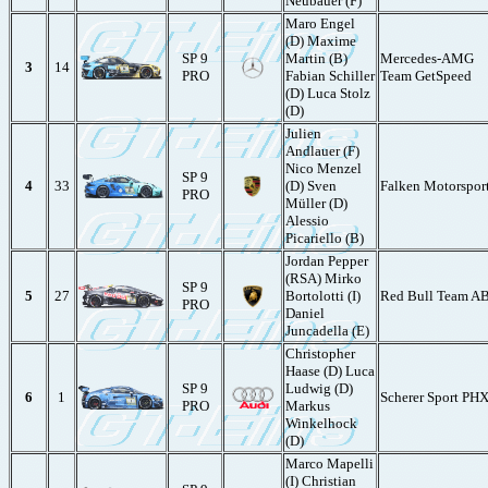
Neubauer (F)
Maro Engel
(D) Maxime
SP 9
Martin (B)
Mercedes-AMG
3
14
PRO
Fabian Schiller
Team GetSpeed
(D) Luca Stolz
(D)
Julien
Andlauer (F)
Nico Menzel
SP 9
4
33
(D) Sven
Falken Motorspor
PRO
Müller (D)
Alessio
Picariello (B)
Jordan Pepper
(RSA) Mirko
SP 9
5
27
Bortolotti (I)
Red Bull Team A
PRO
Daniel
Juncadella (E)
Christopher
Haase (D) Luca
SP 9
Ludwig (D)
6
1
Scherer Sport PH
PRO
Markus
Winkelhock
(D)
Marco Mapelli
(I) Christian