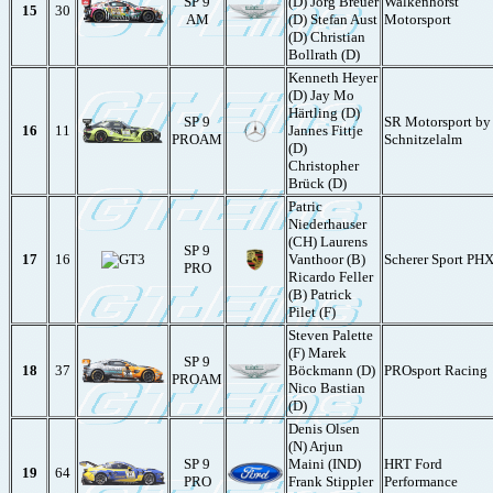
SP 9
(D) Jörg Breuer
Walkenhorst
15
30
AM
(D) Stefan Aust
Motorsport
(D) Christian
Bollrath (D)
Kenneth Heyer
(D) Jay Mo
Härtling (D)
SP 9
SR Motorsport by
16
11
Jannes Fittje
PROAM
Schnitzelalm
(D)
Christopher
Brück (D)
Patric
Niederhauser
(CH) Laurens
SP 9
17
16
Vanthoor (B)
Scherer Sport PH
PRO
Ricardo Feller
(B) Patrick
Pilet (F)
Steven Palette
(F) Marek
SP 9
18
37
Böckmann (D)
PROsport Racing
PROAM
Nico Bastian
(D)
Denis Olsen
(N) Arjun
SP 9
Maini (IND)
HRT Ford
19
64
PRO
Frank Stippler
Performance