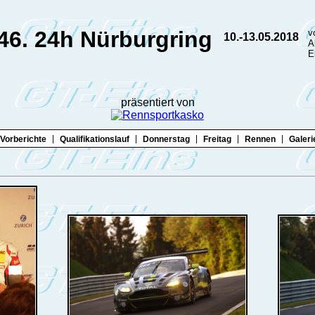
46. 24h Nürburgring
v
10.-13.05.2018
A
E
präsentiert von
|
|
|
|
|
Vorberichte
Qualifikationslauf
Donnerstag
Freitag
Rennen
Galeri