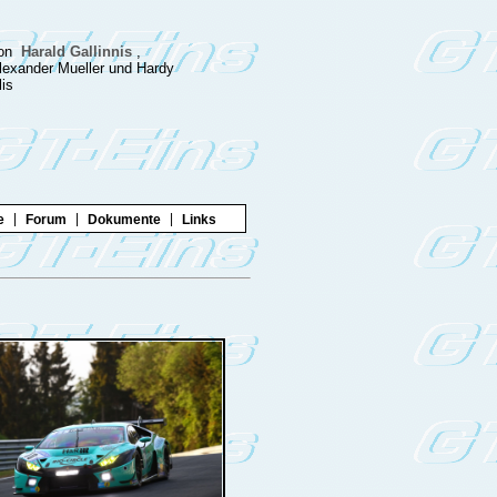
on
Harald Gallinnis
,
lexander Mueller und Hardy
lis
|
|
|
e
Forum
Dokumente
Links