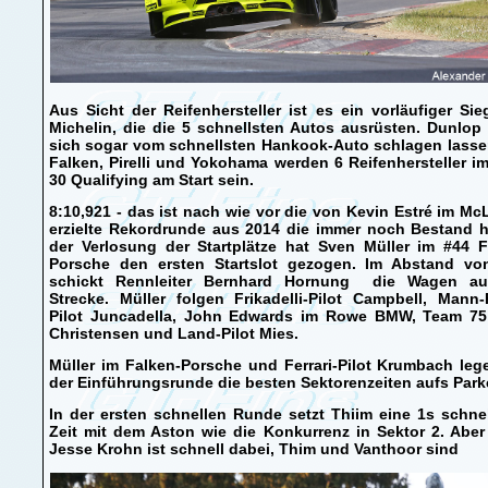
Aus Sicht der Reifenhersteller ist es ein vorläufiger Si
Michelin, die die 5 schnellsten Autos ausrüsten. Dunlo
sich sogar vom schnellsten Hankook-Auto schlagen lasse
Falken, Pirelli und Yokohama werden 6 Reifenhersteller i
30 Qualifying am Start sein.
8:10,921 - das ist nach wie vor die von Kevin Estré im M
erzielte Rekordrunde aus 2014 die immer noch Bestand h
der Verlosung der Startplätze hat Sven Müller im #44 F
Porsche den ersten Startslot gezogen. Im Abstand vo
schickt Rennleiter Bernhard Hornung die Wagen au
Strecke. Müller folgen Frikadelli-Pilot Campbell, Mann-F
Pilot Juncadella, John Edwards im Rowe BMW, Team 75 
Christensen und Land-Pilot Mies.
Müller im Falken-Porsche und Ferrari-Pilot Krumbach le
der Einführungsrunde die besten Sektorenzeiten aufs Parke
In der ersten schnellen Runde setzt Thiim eine 1s schne
Zeit mit dem Aston wie die Konkurrenz in Sektor 2. Abe
Jesse Krohn ist schnell dabei, Thim und Vanthoor sind