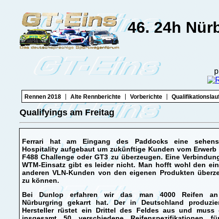
46. 24h Nür
p
|
|
|
Rennen 2018
Alte Rennberichte
Vorberichte
Qualifikationslau
Qualifyings am Freitag
Ferrari hat am Eingang des Paddocks eine sehens
Hospitality aufgebaut um zukünftige Kunden vom Erwerb 
F488 Challenge oder GT3 zu überzeugen. Eine Verbindun
WTM-Einsatz gibt es leider nicht. Man hofft wohl den ei
anderen VLN-Kunden von den eigenen Produkten überz
zu können.
Bei Dunlop erfahren wir das man 4000 Reifen a
Nürburgring gekarrt hat. Der in Deutschland produzie
Hersteller rüstet ein Drittel des Feldes aus und muss 
insgesamt 50 verschiedene Reifenspezifikationen fü