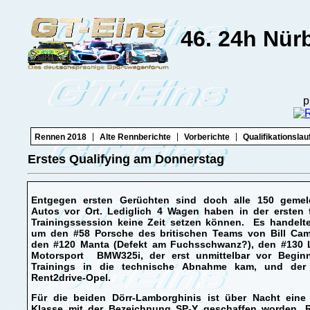
46. 24h Nür
p
|
|
|
Rennen 2018
Alte Rennberichte
Vorberichte
Qualifikationslau
Erstes Qualifying am Donnerstag
Entgegen ersten Gerüchten sind doch alle 150 gemel
Autos vor Ort. Lediglich 4 Wagen haben in der ersten f
Trainingssession keine Zeit setzen können. Es handelte
um den #58 Porsche des britischen Teams von Bill Cam
den #120 Manta (Defekt am Fuchsschwanz?), den #130 
Motorsport BMW325i, der erst unmittelbar vor Begin
Trainings in die technische Abnahme kam, und der
Rent2drive-Opel.
Für die beiden Dörr-Lamborghinis ist über Nacht eine
Klasse mit der Bezeichnung SP-Y geschaffen worden. R