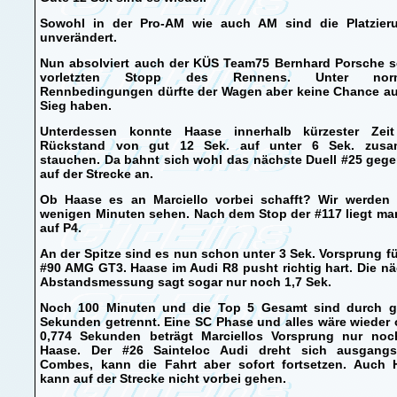
Sowohl in der Pro-AM wie auch AM sind die Platzier
unverändert.
Nun absolviert auch der KÜS Team75 Bernhard Porsche s
vorletzten Stopp des Rennens. Unter norm
Rennbedingungen dürfte der Wagen aber keine Chance au
Sieg haben.
Unterdessen konnte Haase innerhalb kürzester Zei
Rückstand von gut 12 Sek. auf unter 6 Sek. zus
stauchen. Da bahnt sich wohl das nächste Duell #25 geg
auf der Strecke an.
Ob Haase es an Marciello vorbei schafft? Wir werden 
wenigen Minuten sehen. Nach dem Stop der #117 liegt ma
auf P4.
An der Spitze sind es nun schon unter 3 Sek. Vorsprung f
#90 AMG GT3. Haase im Audi R8 pusht richtig hart. Die n
Abstandsmessung sagt sogar nur noch 1,7 Sek.
Noch 100 Minuten und die Top 5 Gesamt sind durch g
Sekunden getrennt. Eine SC Phase und alles wäre wieder 
0,774 Sekunden beträgt Marciellos Vorsprung nur noc
Haase. Der #26 Sainteloc Audi dreht sich ausgang
Combes, kann die Fahrt aber sofort fortsetzen. Auch 
kann auf der Strecke nicht vorbei gehen.