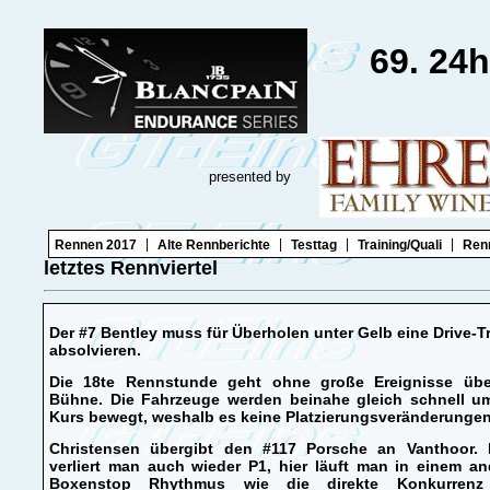
69. 24
presented by
|
|
|
|
Rennen 2017
Alte Rennberichte
Testtag
Training/Quali
Ren
letztes Rennviertel
Der #7 Bentley muss für Überholen unter Gelb eine Drive-
absolvieren.
Die 18te Rennstunde geht ohne große Ereignisse übe
Bühne. Die Fahrzeuge werden beinahe gleich schnell u
Kurs bewegt, weshalb es keine Platzierungsveränderungen
Christensen übergibt den #117 Porsche an Vanthoor. 
verliert man auch wieder P1, hier läuft man in einem a
Boxenstop Rhythmus wie die direkte Konkurren