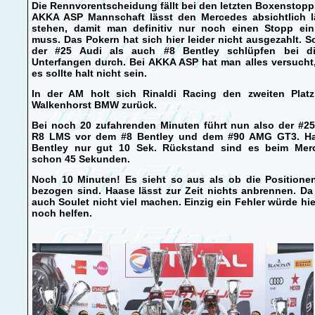
Die Rennvorentscheidung fällt bei den letzten Boxenstopp
AKKA ASP Mannschaft lässt den Mercedes absichtlich l
stehen, damit man definitiv nur noch einen Stopp ein
muss. Das Pokern hat sich hier leider nicht ausgezahlt. 
der #25 Audi als auch #8 Bentley schlüpfen bei d
Unterfangen durch. Bei AKKA ASP hat man alles versucht
es sollte halt nicht sein.
In der AM holt sich Rinaldi Racing den zweiten Plat
Walkenhorst BMW zurück.
Bei noch 20 zufahrenden Minuten führt nun also der #25
R8 LMS vor dem #8 Bentley und dem #90 AMG GT3. Ha
Bentley nur gut 10 Sek. Rückstand sind es beim Mer
schon 45 Sekunden.
Noch 10 Minuten! Es sieht so aus als ob die Positione
bezogen sind. Haase lässt zur Zeit nichts anbrennen. D
auch Soulet nicht viel machen. Einzig ein Fehler würde hi
noch helfen.