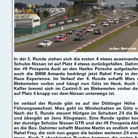
In der 3. Runde ziehen sich die ersten 4 etwas auseinande
Schulze Nissan ist auf Platz 4 etwas zurückgefallen. Dahint
der #9 Prosperia Audi an den Haribo Porsche aufgelaufe
auch die BMW Armarda bedrängt jetzt Rahel Frey in de
Race Experience. Im Verlauf der 4. Runde schafft Mies 
Blekemolen vorbei und hängt nun Götz im Heck. Auch P
Kaffer bremst sich im Castrol-S an Blekemolen vorbei d
auf Platz 4 knapp vor dem Nissan unterwegs ist.
Im verlauf der Runde gibt es auf der Döttinger Höhe 
Führungswechsel. Mies geht im Windschatten an Götz vo
Nach der 5. Runde steuert Hürtgen im Schubert Z4 die B
und übergibt an Jens Klingmann. Eine Runde später k
der durstige Schulze Nissan GTR und der #9 Prosperia Ab
an die Box. Dahinter schafft Maxime Martin es endlich vor
Rahel Frey, die sich nun gegen die beiden weiteren Z4 er
muss. Nach 7 absolvierten Runden kommen die ersten b