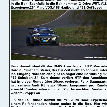
in die Box. Ebenfalls in die Box kommen G-Drive WRT, #1
Experience,26# Marc VDS,# 88 Haribo und #61 GetSpeed.
Kurz darauf überfällt die BMW Armada den HTP Mercede
Harold Primat am Steuer, der zur Zeit nicht so schnell unt
ist. Eingang Nordschleife gibt es sogar eine Berührung m
#19 Schubert Z4. Kurz darauf verliert HTP den Anschlus
hat in dieser Runde über 10sec. verloren. Felix Baumgartn
mit seinem Audi R8 etwa 50sec. langsamer pro Rund
erreicht Rundenzeiten um die 9:25. Die nächten Runden 
weitere Stopps an.
In der 15. Runde kommt die #18 Audi Race Experienc
einem Reifenschaden hinten rechts in die Box. Hier wir