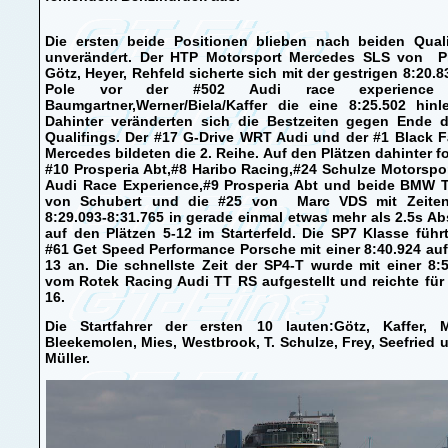
Die ersten beide Positionen blieben nach beiden Quali
unverändert. Der HTP Motorsport Mercedes SLS von Pr
Götz, Heyer, Rehfeld sicherte sich mit der gestrigen 8:20.8
Pole vor der #502 Audi race experience
Baumgartner,Werner/Biela/Kaffer die eine 8:25.502 hinl
Dahinter veränderten sich die Bestzeiten gegen Ende d
Qualifings. Der #17 G-Drive WRT Audi und der #1 Black 
Mercedes bildeten die 2. Reihe. Auf den Plätzen dahinter f
#10 Prosperia Abt,#8 Haribo Racing,#24 Schulze Motorspo
Audi Race Experience,#9 Prosperia Abt und beide BMW 
von Schubert und die #25 von Marc VDS mit Zeite
8:29.093-8:31.765 in gerade einmal etwas mehr als 2.5s A
auf den Plätzen 5-12 im Starterfeld. Die SP7 Klasse führ
#61 Get Speed Performance Porsche mit einer 8:40.924 auf
13 an. Die schnellste Zeit der SP4-T wurde mit einer 8:
vom Rotek Racing Audi TT RS aufgestellt und reichte fü
16.
Die Startfahrer der ersten 10 lauten:Götz, Kaffer, Mü
Bleekemolen, Mies, Westbrook, T. Schulze, Frey, Seefried 
Müller.