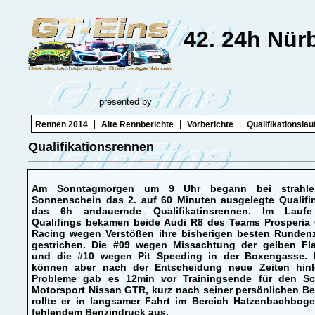
42. 24h Nür
presented by
|
|
|
Rennen 2014
Alte Rennberichte
Vorberichte
Qualifikationslau
Qualifikationsrennen
Am Sonntagmorgen um 9 Uhr begann bei strahl
Sonnenschein das 2. auf 60 Minuten ausgelegte Qualifin
das 6h andauernde Qualifikatinsrennen. Im Lauf
Qualifings bekamen beide Audi R8 des Teams Prosperia 
Racing wegen Verstößen ihre bisherigen besten Rundenz
gestrichen. Die #09 wegen Missachtung der gelben Fl
und die #10 wegen Pit Speeding in der Boxengasse. 
können aber nach der Entscheidung neue Zeiten hinl
Probleme gab es 12min vor Trainingsende für den Sc
Motorsport Nissan GTR, kurz nach seiner persönlichen Be
rollte er in langsamer Fahrt im Bereich Hatzenbachboge
fehlendem Benzindruck aus.