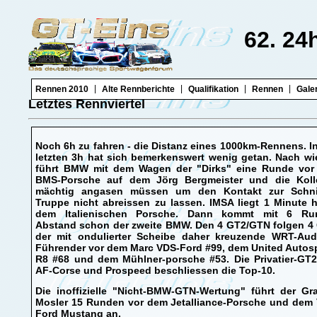
62. 24
|
|
|
|
Rennen 2010
Alte Rennberichte
Qualifikation
Rennen
Gale
Letztes Rennviertel
Noch 6h zu fahren - die Distanz eines 1000km-Rennens. I
letzten 3h hat sich bemerkenswert wenig getan. Nach wi
führt BMW mit dem Wagen der "Dirks" eine Runde vo
BMS-Porsche auf dem Jörg Bergmeister und die Koll
mächtig angasen müssen um den Kontakt zur Schnit
Truppe nicht abreissen zu lassen. IMSA liegt 1 Minute h
dem Italienischen Porsche. Dann kommt mit 6 Ru
Abstand schon der zweite BMW. Den 4 GT2/GTN folgen 4
der mit ondulierter Scheibe daher kreuzende WRT-Aud
Führender vor dem Marc VDS-Ford #99, dem United Autos
R8 #68 und dem Mühlner-porsche #53. Die Privatier-GT
AF-Corse und Prospeed beschliessen die Top-10.
Die inoffizielle "Nicht-BMW-GTN-Wertung" führt der Gra
Mosler 15 Runden vor dem Jetalliance-Porsche und dem
Ford Mustang an.