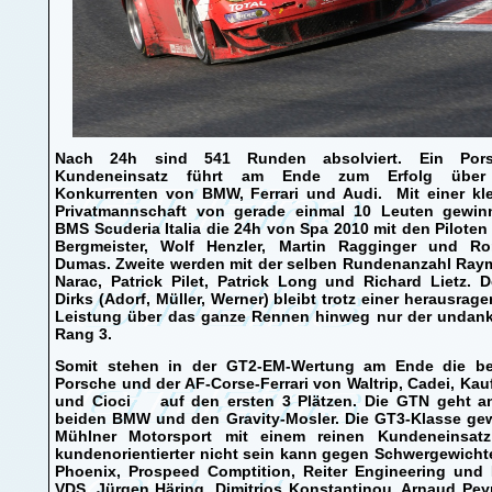
Nach 24h sind 541 Runden absolviert. Ein Pors
Kundeneinsatz führt am Ende zum Erfolg über
Konkurrenten von BMW, Ferrari und Audi. Mit einer kl
Privatmannschaft von gerade einmal 10 Leuten gewin
BMS Scuderia Italia die 24h von Spa 2010 mit den Piloten
Bergmeister, Wolf Henzler, Martin Ragginger und R
Dumas. Zweite werden mit der selben Rundenanzahl Ra
Narac, Patrick Pilet, Patrick Long und Richard Lietz. 
Dirks (Adorf, Müller, Werner) bleibt trotz einer herausrag
Leistung über das ganze Rennen hinweg nur der undan
Rang 3.
Somit stehen in der GT2-EM-Wertung am Ende die be
Porsche und der AF-Corse-Ferrari von Waltrip, Cadei, Ka
und Cioci auf den ersten 3 Plätzen. Die GTN geht a
beiden BMW und den Gravity-Mosler. Die GT3-Klasse ge
Mühlner Motorsport mit einem reinen Kundeneinsatz
kundenorientierter nicht sein kann gegen Schwergewicht
Phoenix, Prospeed Comptition, Reiter Engineering und
VDS. Jürgen Häring, Dimitrios Konstantinou, Arnaud Pey