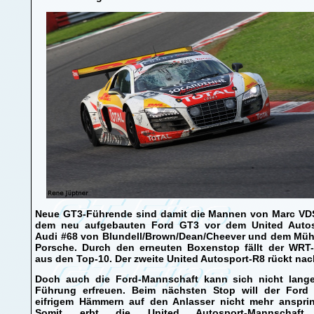
Neue GT3-Führende sind damit die Mannen von Marc VD
dem neu aufgebauten Ford GT3 vor dem United Autos
Audi #68 von Blundell/Brown/Dean/Cheever und dem Müh
Porsche. Durch den erneuten Boxenstop fällt der WRT
aus den Top-10. Der zweite United Autosport-R8 rückt nac
Doch auch die Ford-Mannschaft kann sich nicht lang
Führung erfreuen. Beim nächsten Stop will der Ford 
eifrigem Hämmern auf den Anlasser nicht mehr anspri
Somit erbt die United Autosport-Mannschaft