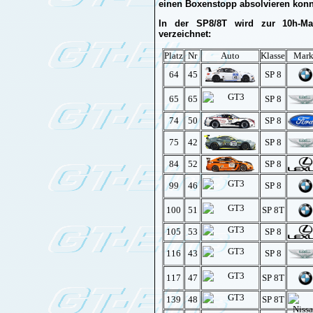
einen Boxenstopp absolvieren konnt
In der SP8/8T wird zur 10h-Ma
verzeichnet:
Platz
Nr
Auto
Klasse
Mark
64
45
SP 8
65
65
SP 8
74
50
SP 8
75
42
SP 8
84
52
SP 8
99
46
SP 8
100
51
SP 8T
105
53
SP 8
116
43
SP 8
117
47
SP 8T
139
48
SP 8T