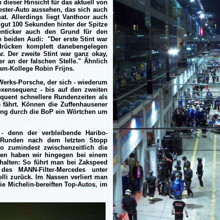
n dieser Hinsicht für das aktuell von
ster-Auto aussehen, das sich auch
t. Allerdings liegt Vanthoor auch
r gut 100 Sekunden hinter der Spitze
kenticker auch den Grund für den
e beiden Audi: "Der erste Stint war
drücken komplett danebengelegen
r. Der zweite Stint war ganz okay,
r an der falschen Stelle." Ähnlich
eam-Kollege Robin Frijns.
Werks-Porsche, der sich - wiederum
xensequenz - bis auf den zweiten
quent schnellere Rundenzeiten als
 fährt. Können die Zuffenhausener
gung durch die BoP ein Wörtchen um
 - denn der verbleibende Haribo-
 Runden nach dem letzten Stopp
o zumindest zwischenzeitlich die
rten haben wir hingegen bei einem
halten: So führt man bei Zakspeed
 des MANN-Filter-Mercedes unter
lli zurück. Im Nassen verliert man
e Michelin-bereiften Top-Autos, im