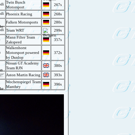
Twin Busch
267s
Motorsport
Phoenix Racing
268s
Falken Motorsports
280s
Team WRT
299s
Mann Filter Team
357s
Zakspeed
Walkenhorst
Motorsport powered
372s
by Dunlop
Nissan GT Academy
380s
Team RJN
Aston Martin Racing
393s
Wochenspiegel Team
396s
Manthey