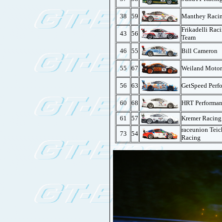
38
59
Manthey Raci
Frikadelli Rac
43
56
Team
46
55
Bill Cameron
55
67
Weiland Motor
56
63
GetSpeed Perf
60
68
HRT Performa
61
57
Kremer Racing
raceunion Tei
73
54
Racing