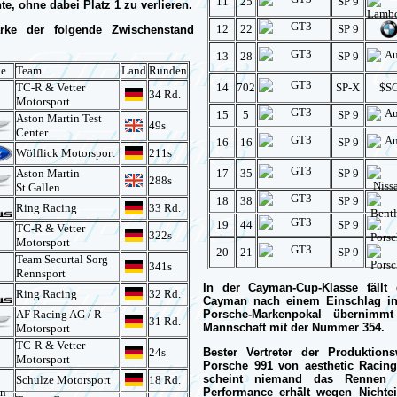
11
25
SP 9
e, ohne dabei Platz 1 zu verlieren.
12
22
SP 9
rke der folgende Zwischenstand
13
28
SP 9
e
Team
Land
Runden
TC-R & Vetter
14
702
SP-X
$S
34 Rd.
Motorsport
15
5
SP 9
Aston Martin Test
49s
Center
16
16
SP 9
Wölflick Motorsport
211s
Aston Martin
17
35
SP 9
288s
St.Gallen
18
38
SP 9
Ring Racing
33 Rd.
19
44
SP 9
TC-R & Vetter
322s
Motorsport
20
21
SP 9
Team Securtal Sorg
341s
Rennsport
In der Cayman-Cup-Klasse fällt
Ring Racing
32 Rd.
Cayman nach einem Einschlag in
AF Racing AG / R
Porsche-Markenpokal übernimm
31 Rd.
Mannschaft mit der Nummer 354.
Motorsport
TC-R & Vetter
24s
Bester Vertreter der Produktio
Motorsport
Porsche 991 von aesthetic Racin
scheint niemand das Rennen 
Schulze Motorsport
18 Rd.
Performance erhält wegen Nichtei