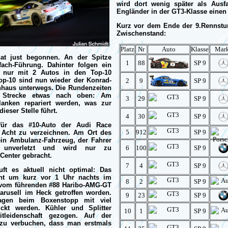
wird dort wenig später als Ausf
Engländer in der GT3-Klasse einen 
Kurz vor dem Ende der 9.Rennstu
Zwischenstand:
Platz
Nr
Auto
Klasse
Mar
at just begonnen. An der Spitze
1
88
SP 9
fach-Führung. Dahinter folgen ein
 nur mit 2 Autos in den Top-10
Top-10 sind nun wieder der Konrad-
2
9
SP 9
nhaus unterwegs. Die Rundenzeiten
r Strecke etwas nach oben: Am
3
29
SP 9
anken repariert werden, was zur
ieser Stelle führt.
4
30
SP 9
für das #10-Auto der Audi Race
5
912
SP 9
 Acht zu verzeichnen. Am Ort des
in Ambulanz-Fahrzeug, der Fahrer
h unverletzt und wird nur zu
6
100
SP 9
Center gebracht.
7
4
SP 9
ft es aktuell nicht optimal: Das
cht um kurz vor 1 Uhr nachts im
8
2
SP 9
t vom führenden #88 Haribo-AMG-GT
rusell im Heck getroffen worden.
9
23
SP 9
gen beim Boxenstopp mit viel
ckt werden. Kühler und Splitter
10
1
SP 9
leidenschaft gezogen. Auf der
 zu verbuchen, dass man erstmals