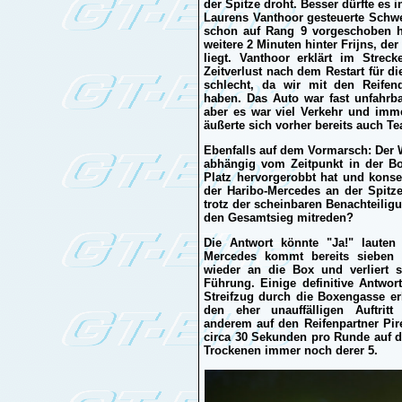
der Spitze droht. Besser dürfte es i
Laurens Vanthoor gesteuerte Schwe
schon auf Rang 9 vorgeschoben ha
weitere 2 Minuten hinter Frijns, de
liegt. Vanthoor erklärt im Strec
Zeitverlust nach dem Restart für di
schlecht, da wir mit den Reifen
haben. Das Auto war fast unfahrba
aber es war viel Verkehr und imme
äußerte sich vorher bereits auch T
Ebenfalls auf dem Vormarsch: Der 
abhängig vom Zeitpunkt in der Bo
Platz hervorgerobbt hat und konse
der Haribo-Mercedes an der Spitze
trotz der scheinbaren Benachteili
den Gesamtsieg mitreden?
Die Antwort könnte "Ja!" lauten
Mercedes kommt bereits sieben
wieder an die Box und verliert s
Führung. Einige definitive Antwo
Streifzug durch die Boxengasse er
den eher unauffälligen Auftritt
anderem auf den Reifenpartner Pire
circa 30 Sekunden pro Runde auf di
Trockenen immer noch derer 5.