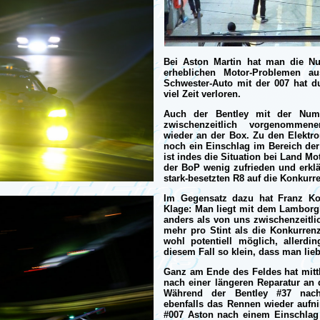
Bei Aston Martin hat man die N
erheblichen Motor-Problemen
Schwester-Auto mit der 007 hat 
viel Zeit verloren.
Auch der Bentley mit der Numm
zwischenzeitlich vorgenommene
wieder an der Box. Zu den Elektr
noch ein Einschlag im Bereich de
ist indes die Situation bei Land Mo
der BoP wenig zufrieden und erklä
stark-besetzten R8 auf die Konkurr
Im Gegensatz dazu hat Franz K
Klage: Man liegt mit dem Lamborg
anders als von uns zwischenzeitl
mehr pro Stint als die Konkurren
wohl potentiell möglich, allerdi
diesem Fall so klein, dass man lieb
Ganz am Ende des Feldes hat mittl
nach einer längeren Reparatur a
Während der Bentley #37 nach
ebenfalls das Rennen wieder aufn
#007 Aston nach einem Einschlag