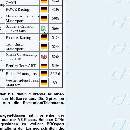
412s
GmbH
ROWE Racing
419s
Montaplast by Land-
508s
Motorsport
Scuderia Cameron
G
509s
Glickenhaus
Phoenix Racing
512s
Twin Busch
524s
Motorsport
Nissan GT Academy
526s
Team RJN
Bentley Team ABT
549s
Falken Motorsports
32 Rd.
Wochenspiegel Team
80s
Manthey
 der bis dahin führende Mühlner-
 der Mutkurve aus. Die Spitze im
t nun die Raceunion/Teichmann-
nswagen-Klassen ist momentan der
g aus der V6-Klasse. Bei den GT4s
gewinnen zu wollen: PROsport
nhaltung der Lärmvorschriften die