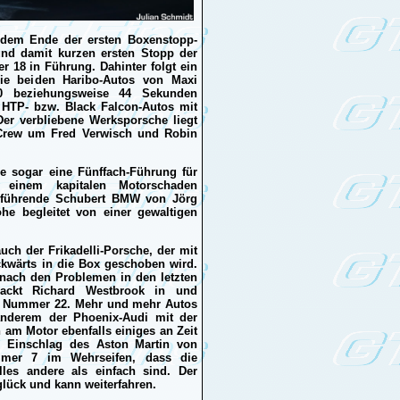
 dem Ende der ersten Boxenstopp-
nd damit kurzen ersten Stopp der
 18 in Führung. Dahinter folgt ein
die beiden Haribo-Autos von Maxi
0 beziehungsweise 44 Sekunden
 HTP- bzw. Black Falcon-Autos mit
er verbliebene Werksporsche liegt
e Crew um Fred Verwisch und Robin
ze sogar eine Fünffach-Führung für
 einem kapitalen Motorschaden
n führende Schubert BMW von Jörg
he begleitet von einer gewaltigen
uch der Frikadelli-Porsche, der mit
kwärts in die Box geschoben wird.
nach den Problemen in den letzten
ackt Richard Westbrook in und
er Nummer 22. Mehr und mehr Autos
anderem der Phoenix-Audi mit der
 am Motor ebenfalls einiges an Zeit
 ein Einschlag des Aston Martin von
mmer 7 im Wehrseifen, dass die
es andere als einfach sind. Der
lück und kann weiterfahren.