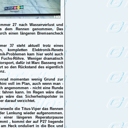
ummer 27 nach Wasserverlust und
 aus dem Rennen genommen. Das
durch einen längeren Bremsencheck
er 37 steht aktuell trotz eines
n, kompletten Elektronik-Resets
onik-Problemen kam hier wohl auch
r Fuchs-Röhre. Weniger dramatisch
torsport, dafür ist Marc Basseng mit
rt so den Rückstand des eigentlich
enz.
onrad momentan wenig Grund zur
hini voll im Plan, auch wenn man -
ich angenommen - nicht eine Runde
z fahren kann. Im Regen wäre dies
ngs wäre das Sicherheitspolster in
er darauf verzichtet.
erweile die Titus-Viper das Rennen
n der Lenkung wieder aufgenommen.
 einer längeren Reperaturpause
immt , kommt der auf P27 liegende
 am Heck onduliert in die Box und