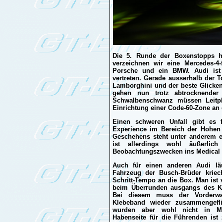
Die 5. Runde der Boxenstopps h
verzeichnen wir eine Mercedes-4-
Porsche und ein BMW. Audi ist
vertreten. Gerade ausserhalb der 
Lamborghini und der beste Glicke
gehen nun trotz abtrocknende
Schwalbenschwanz müssen Leitpl
Einrichtung einer Code-60-Zone an d
Einen schweren Unfall gibt es 
Experience im Bereich der Hohen
Geschehens steht unter anderem e
ist allerdings wohl äußerlic
Beobachtungszwecken ins Medical 
Auch für einen anderen Audi läu
Fahrzeug der Busch-Brüder krie
Schritt-Tempo an die Box. Man is
beim Überrunden ausgangs des Ka
Bei diesem muss der Vorderwa
Klebeband wieder zusammengefli
wurden aber wohl nicht in Mit
Habenseite für die Führenden ist