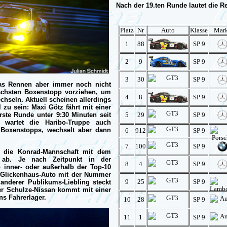
Nach der 19.ten Runde lautet die Re
Platz
Nr
Auto
Klasse
Mar
1
88
SP 9
2
9
SP 9
3
30
SP 9
as Rennen aber immer noch nicht
ächsten Boxenstopp vorziehen, um
4
8
SP 9
chseln. Aktuell scheinen allerdings
zu sein: Maxi Götz fährt mit einer
ste Runde unter 9:30 Minuten seit
5
29
SP 9
 wartet die Haribo-Truppe auch
Boxenstopps, wechselt aber dann
6
912
SP 9
7
100
SP 9
ch die Konrad-Mannschaft mit dem
 ab. Je nach Zeitpunkt in der
8
4
SP 9
inner- oder außerhalb der Top-10
Glickenhaus-Auto mit der Nummer
9
25
SP 9
anderer Publikums-Liebling steckt
er Schulze-Nissan kommt mit einer
s Fahrerlager.
10
28
SP 9
11
1
SP 9