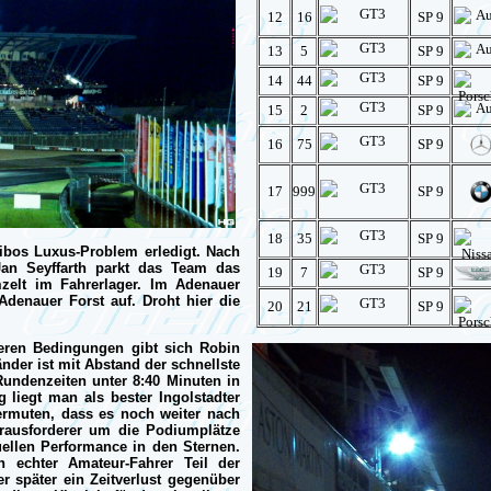
12
16
SP 9
13
5
SP 9
14
44
SP 9
15
2
SP 9
16
75
SP 9
17
999
SP 9
18
35
SP 9
ibos Luxus-Problem erledigt. Nach
Jan Seyffarth parkt das Team das
19
7
SP 9
elt im Fahrerlager. Im Adenauer
Adenauer Forst auf. Droht hier die
20
21
SP 9
eren Bedingungen gibt sich Robin
nder ist mit Abstand der schnellste
undenzeiten unter 8:40 Minuten in
 liegt man als bester Ingolstadter
ermuten, dass es noch weiter nach
rausforderer um die Podiumplätze
tuellen Performance in den Sternen.
n echter Amateur-Fahrer Teil der
r später ein Zeitverlust gegenüber