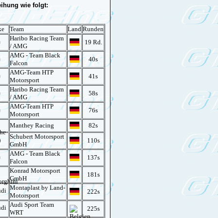
ihung wie folgt:
ke
Team
Land
Runden
Haribo Racing Team
19 Rd.
/ AMG
AMG - Team Black
40s
Falcon
AMG-Team HTP
41s
Motorsport
Haribo Racing Team
58s
/ AMG
AMG-Team HTP
76s
Motorsport
Manthey Racing
82s
Schubert Motorsport
110s
GmbH
AMG - Team Black
137s
Falcon
Konrad Motorsport
181s
GmbH
Montaplast by Land-
222s
Motorsport
Audi Sport Team
225s
WRT