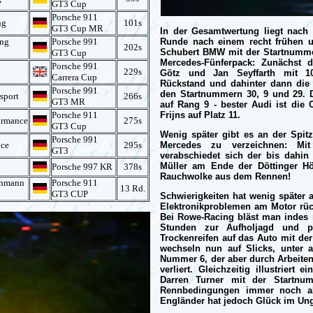
GT3 Cup
Porsche 911
ng
101s
GT3 Cup MR
In der Gesamtwertung liegt nach
ing
Porsche 991
Runde nach einem recht frühen u
202s
Schubert BMW mit der Startnummer
GT3 Cup
Mercedes-Fünferpack: Zunächst 
Porsche 991
229s
Götz und Jan Seyffarth mit 1
Carrera Cup
Rückstand und dahinter dann die
Porsche 991
den Startnummern 30, 9 und 29. D
sport
266s
GT3 MR
auf Rang 9 - bester Audi ist di
Porsche 911
Frijns auf Platz 11.
ormance
275s
GT3 Cup
Wenig später gibt es an der Spit
Porsche 991
nce
295s
Mercedes zu verzeichnen: Mit
GT3
verabschiedet sich der bis dahi
Müller am Ende der Döttinger Hö
Porsche 997 KR
378s
Rauchwolke aus dem Rennen!
chmann
Porsche 911
13 Rd.
GT3 CUP
Schwierigkeiten hat wenig später a
Elektronikproblemen am Motor rüc
Bei Rowe-Racing bläst man indes 
Stunden zur Aufholjagd und p
Trockenreifen auf das Auto mit d
wechseln nun auf Slicks, unter 
Nummer 6, der aber durch Arbeiten
verliert. Gleichzeitig illustriert
Darren Turner mit der Startnu
Rennbedingungen immer noch all
Engländer hat jedoch Glück im Ung