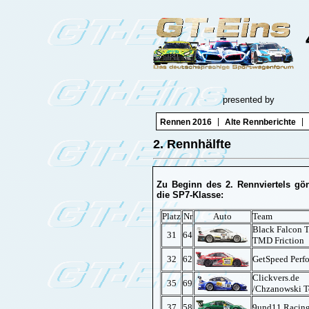
presented by
|
|
Rennen 2016
Alte Rennberichte
2. Rennhälfte
Zu Beginn des 2. Rennviertels gön
die SP7-Klasse:
Platz
Nr
Auto
Team
Black Falcon 
31
64
TMD Friction
32
62
GetSpeed Perf
Clickvers.de
35
69
/Chzanowski 
37
58
9und11 Racin