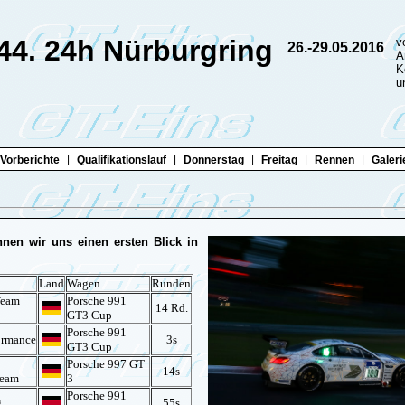
44. 24h Nürburgring
v
26.-29.05.2016
A
K
u
|
|
|
|
|
Vorberichte
Qualifikationslauf
Donnerstag
Freitag
Rennen
Galeri
nen wir uns einen ersten Blick in
Land
Wagen
Runden
Team
Porsche 991
14 Rd.
GT3 Cup
Porsche 991
ormance
3s
GT3 Cup
Porsche 997 GT
14s
Team
3
Porsche 991
g
55s