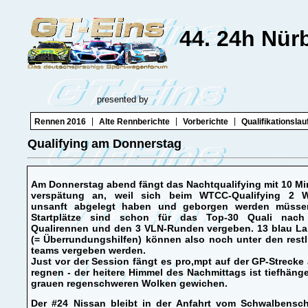
44. 24h Nür
presented by
|
|
|
Rennen 2016
Alte Rennberichte
Vorberichte
Qualifikationslau
Qualifying am Donnerstag
Am Donnerstag abend fängt das Nachtqualifying mit 10 M
verspätung an, weil sich beim WTCC-Qualifying 2 
unsanft abgelegt haben und geborgen werden müsse
Startplätze sind schon für das Top-30 Quali nac
Qualirennen und den 3 VLN-Runden vergeben. 13 blau L
(= Überrundungshilfen) können also noch unter den rest
teams vergeben werden.
Just vor der Session fängt es pro,mpt auf der GP-Strecke
regnen - der heitere Himmel des Nachmittags ist tiefhän
grauen regenschweren Wolken gewichen.
Der #24 Nissan bleibt in der Anfahrt vom Schwalbensc