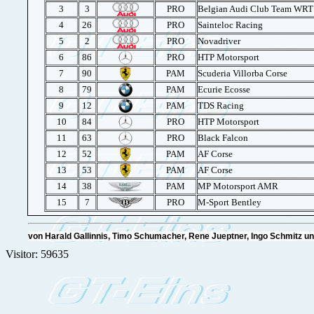
3
3
PRO
Belgian Audi Club Team WRT
4
26
PRO
Sainteloc Racing
5
2
PRO
Novadriver
6
86
PRO
HTP Motorsport
7
90
PAM
Scuderia Villorba Corse
8
79
PAM
Ecurie Ecosse
9
12
PAM
TDS Racing
10
84
PRO
HTP Motorsport
11
63
PRO
Black Falcon
12
52
PAM
AF Corse
13
53
PAM
AF Corse
14
38
PAM
MP Motorsport AMR
15
7
PRO
M-Sport Bentley
von Harald Gallinnis, Timo Schumacher, Rene Jueptner, Ingo Schmitz
Visitor: 59635