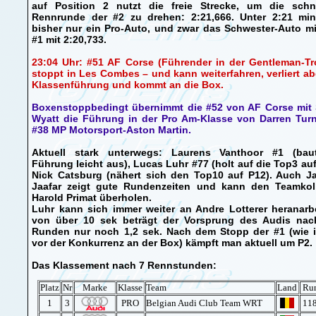
auf Position 2 nutzt die freie Strecke, um die schne
Rennrunde der #2 zu drehen: 2:21,666. Unter 2:21 mi
bisher nur ein Pro-Auto, und zwar das Schwester-Auto m
#1 mit 2:20,733.
23:04 Uhr: #51 AF Corse (Führender in der Gentleman-Tr
stoppt in Les Combes – und kann weiterfahren, verliert ab
Klassenführung und kommt an die Box.
Boxenstoppbedingt übernimmt die #52 von AF Corse mit 
Wyatt die Führung in der Pro Am-Klasse von Darren Turn
#38 MP Motorsport-Aston Martin.
Aktuell stark unterwegs: Laurens Vanthoor #1 (bau
Führung leicht aus), Lucas Luhr #77 (holt auf die Top3 au
Nick Catsburg (nähert sich den Top10 auf P12). Auch J
Jaafar zeigt gute Rundenzeiten und kann den Teamkol
Harold Primat überholen.
Luhr kann sich immer weiter an Andre Lotterer heranarb
von über 10 sek beträgt der Vorsprung des Audis nac
Runden nur noch 1,2 sek. Nach dem Stopp der #1 (wie 
vor der Konkurrenz an der Box) kämpft man aktuell um P2.
Das Klassement nach 7 Rennstunden:
Platz
Nr
Marke
Klasse
Team
Land
Ru
1
3
PRO
Belgian Audi Club Team WRT
118