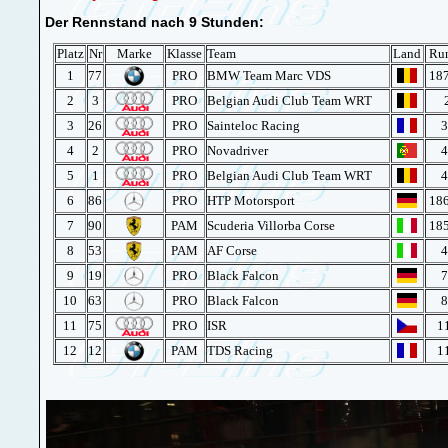
Der Rennstand nach 9 Stunden:
Platz
Nr
Marke
Klasse
Team
Land
Ru
1
77
PRO
BMW Team Marc VDS
187
2
3
PRO
Belgian Audi Club Team WRT
3
26
PRO
Sainteloc Racing
3
4
2
PRO
Novadriver
4
5
1
PRO
Belgian Audi Club Team WRT
4
6
86
PRO
HTP Motorsport
186
7
90
PAM
Scuderia Villorba Corse
185
8
53
PAM
AF Corse
4
9
19
PRO
Black Falcon
7
10
63
PRO
Black Falcon
8
11
75
PRO
ISR
1
12
12
PAM
TDS Racing
1