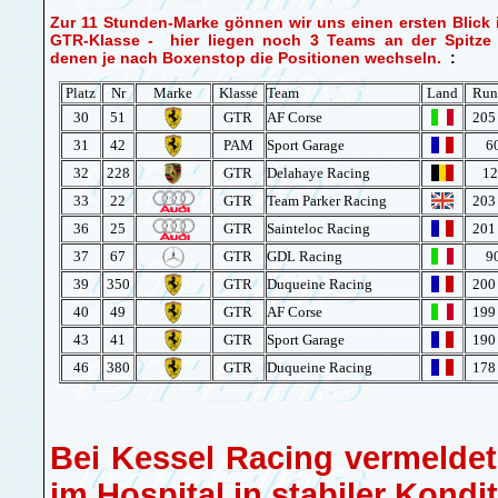
Zur 11 Stunden-Marke gönnen wir uns einen ersten Blick 
GTR-Klasse - hier liegen noch 3 Teams an der Spitze 
denen je nach Boxenstop die Positionen wechseln.
:
Platz
Nr
Marke
Klasse
Team
Land
Run
30
51
GTR
AF Corse
205
31
42
PAM
Sport Garage
6
32
228
GTR
Delahaye Racing
12
33
22
GTR
Team Parker Racing
203
36
25
GTR
Sainteloc Racing
201
37
67
GTR
GDL Racing
9
39
350
GTR
Duqueine Racing
200
40
49
GTR
AF Corse
199
43
41
GTR
Sport Garage
190
46
380
GTR
Duqueine Racing
178
Bei Kessel Racing vermeldet
im Hospital in stabiler Kond