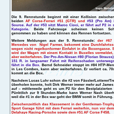
Die 9. Rennstunde beginnt mit einer Kollision zwische
beiden
AF Corse-Ferrari #51 (GTR)
und
#53 (Pro Am) 
Source. Auf der #53 sitzt Marco Cioci, er fährt auf P2 in 
Kategorie.
Beide Fahrzeuge scheinen keinen Sc
genommen zu haben und können das Rennen fortsetzen.
Weitere Meldungen aus der 9. Rennstunde:
der #67
Mercedes von Nigel Farmer, bekommt eine Durchfahrtsss
wegen nicht regelkonformer Einfahrt in die Boxengasse. 
wird der Wagen mit einem Kontakt in Buxelles vermeldet
aber weiterfahren.
Der Pro-Am-Nissan #80 (Florian Strauss
151 R. in langsamer Fahrt mit Reifenschaden unterweg
fährt in die Box.
Bernd Schneider stoppt im #84 HTP-Mer
in Les Combes, kann aber weiterfahren. Er verliert ca. 7
kommt an die Box.
Nachdem Lucas Luhr schon die #2 von Fässler/Lotterer/Tr
überholen konnte, holt Dirk Werner immer mehr auf Jame
auf – mittlerweile geht es um P2 für den Bestplatzierte
Pünktlich zur 9 Stunden-Marke kann Werner Nash überh
weil die #1 in der Box war geht der BMW somit in Führung.
Zwischenzeitlich das Klassement in der Gentleman-Troph
Sport Garage führt mit dem Ferrari weiterhin, nun vor de
Delahaye Racing-Porsche sowie dem #51 AF Corse F458.