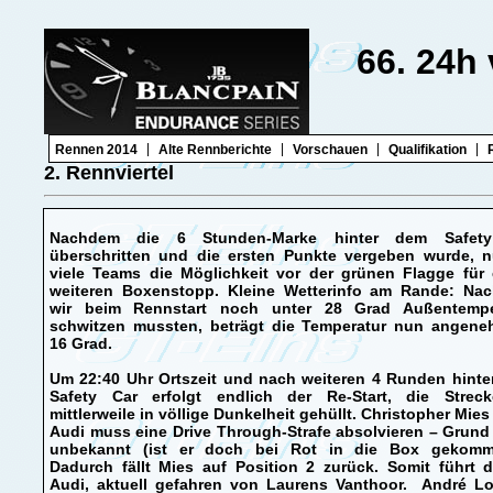
66. 24h
|
|
|
|
Rennen 2014
Alte Rennberichte
Vorschauen
Qualifikation
2. Rennviertel
Nachdem die 6 Stunden-Marke hinter dem Safet
überschritten und die ersten Punkte vergeben wurde, n
viele Teams die Möglichkeit vor der grünen Flagge für 
weiteren Boxenstopp. Kleine Wetterinfo am Rande: Na
wir beim Rennstart noch unter 28 Grad Außentempe
schwitzen mussten, beträgt die Temperatur nun angene
16 Grad.
Um 22:40 Uhr Ortszeit und nach weiteren 4 Runden hinte
Safety Car erfolgt endlich der Re-Start, die Streck
mittlerweile in völlige Dunkelheit gehüllt. Christopher Mies
Audi muss eine Drive Through-Strafe absolvieren – Grun
unbekannt (ist er doch bei Rot in die Box gekomm
Dadurch fällt Mies auf Position 2 zurück. Somit führt 
Audi, aktuell gefahren von Laurens Vanthoor. André Lot