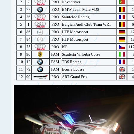
2
2
PRO
Novadriver
1
3
77
PRO
BMW Team Marc VDS
1
4
26
PRO
Sainteloc Racing
5
5
1
PRO
Belgian Audi Club Team WRT
6
6
86
PRO
HTP Motorsport
1
7
84
PRO
HTP Motorsport
1
8
75
PRO
ISR
117
9
90
PAM
Scuderia Villorba Corse
10
12
PAM
TDS Racing
1
11
79
PAM
Ecurie Ecosse
1
12
99
PRO
ART Grand Prix
4