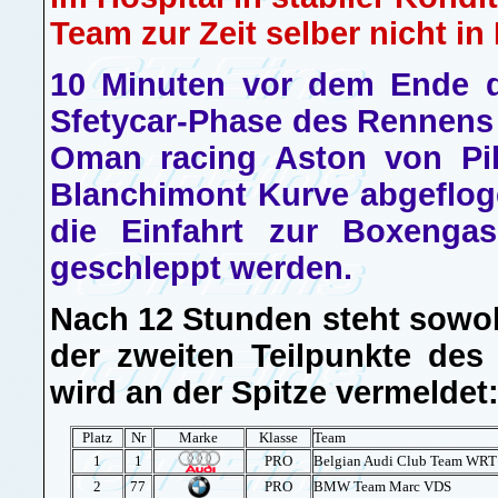
Team zur Zeit selber nicht in
10 Minuten vor dem Ende de
Sfetycar-Phase des Rennens g
Oman racing Aston von Pilo
Blanchimont Kurve abgeflog
die Einfahrt zur Boxenga
geschleppt werden.
Nach 12 Stunden steht sowoh
der zweiten Teilpunkte des
wird an der Spitze vermeldet
Platz
Nr
Marke
Klasse
Team
1
1
PRO
Belgian Audi Club Team WRT
2
77
PRO
BMW Team Marc VDS