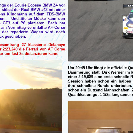
angs der Ecurie Ecosse BMW Z4 vor
stösst der Roal BMW #43 mit einer
 Jens Klingmann auf dem TDS-BMW
eben. Und Stefan Mücke kann den
 GT3 auf P6 plazieren. Pech hat
 am Vormittag verunfallte AF Corse
 der reparierte Wagen wird nach
Box geschoben.
samtrang 27 klassierte Delahaye
r 2:23,249 die Ferrari von AF Corse
lar um fast 2s distanzieren kann.
Um 20:45 Uhr fängt die offizielle Q
Dämmerung statt. Dirk Werner im M
einer 2:19,089 eine erste schnelle
Session haben schon ein halbes 
ihre schnellste Runde unterboten
schon ein Dutzend Mannschaften. 
Qualifikation gut 1 1/2s langsamer