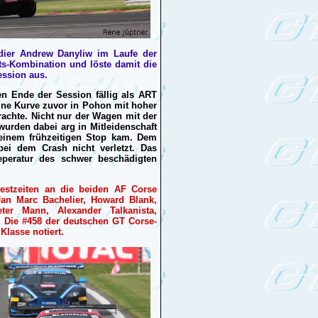
adier Andrew Danyliw im Laufe der
ts-Kombination und löste damit die
Session aus.
en Ende der Session fällig als ART
ine Kurve zuvor in Pohon mit hoher
rachte. Nicht nur der Wagen mit der
wurden dabei arg in Mitleidenschaft
einem frühzeitigen Stop kam. Dem
ei dem Crash nicht verletzt. Das
eperatur des schwer beschädigten
estzeiten an die beiden AF Corse
 Jan Marc Bachelier, Howard Blank,
ter Mann, Alexander Talkanista,
. Die #458 der deutschen GT Corse-
Klasse notiert.