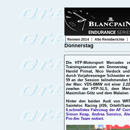
|
|
Rennen 2014
Alte Rennberichte
Donnerstag
Die HTP-Motorsport Mercedes ze
Trainingssession am Donnerstag 
Harold Primat, Nico Verdock und
durch Vorjahressieger Schneider erz
59 an der Session teilnehmenden Fa
der Marc VDS-BMW mit einer 2.22,
zweiten der HTP-SLS, dem Merc
Maximilian Götz und dem Malaiien 
Hinter den beiden Audi von WRT 
Sainteloc Racing (#26; Ortelli/Sa
6.schnellstes Fahrzeug der AF Cor
Simon Knap, Andrea Sonvico, Ales
Pro-Am Team notiert.