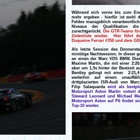
Während sich vorne bis zum En
mehr ergeben - hierfür ist wohl
Feldes massgeblich verantwortlich
Niveaus der Qualifikation di
zurechtgerückt.
Die GTR-Teams fin
Zeitenliste wieder. Hier führt 
Duqueine Ferrari #350 und dem GD
Als letzte Session des Donnerst
minütige Nachtsession. In dieser ge
an einen der Marc VDS BMW. Dieses
Maxime Martin, die mit einer 2:20
aber um 1,5s hinter der Bestzeit a
Bentley gelingt mit einer 2:21,
weiterhin auf einem unauffäl
drittplazierten ISR-Audi von Ma
Filip Salaquarda
wird als bestpl
Motorsport Aston Martin notiert
Steward Leonard und Michael Me
Motorsport Aston auf P6 findet si
Top-10 wieder.