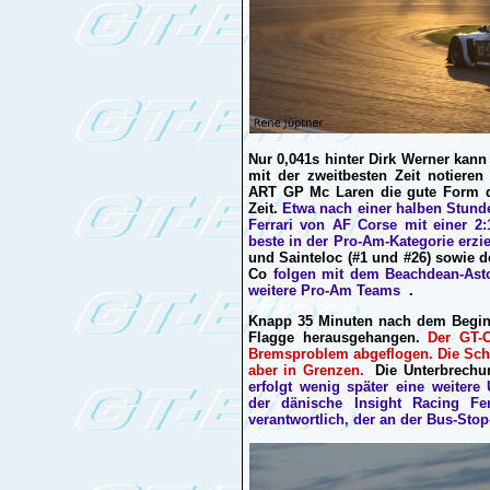
Nur 0,041s hinter Dirk Werner kan
mit der zweitbesten Zeit notieren
ART GP Mc Laren die gute Form de
Zeit.
Etwa nach einer halben Stund
Ferrari von AF Corse mit einer 2:
beste in der Pro-Am-Kategorie erzie
und Sainteloc (#1 und #26) sowie
Co
folgen mit dem Beachdean-As
weitere Pro-Am Teams
.
Knapp 35 Minuten nach dem Beginn
Flagge herausgehangen.
Der GT-C
Bremsproblem abgeflogen. Die Schä
aber in Grenzen.
Die Unterbrechun
erfolgt wenig später eine weitere
der dänische Insight Racing Fe
verantwortlich, der an der Bus-St