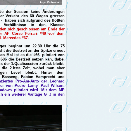
de der Session keine Änderungen
 der Verkehr des 60 Wagen grossen
 - haben sich aufgrund des flottten
e Verhältnisse in den Klassen
den sich geschlossen am Ende der
der AF Corse Ferrari #49 vor dem
L Mercedes #67.
ages beginnt um 22.30 Uhr die 75
ht die Bestzeit an der Spitze erneut
 Mal ist es die #66, pilotiert von
,606 die Bestzeit setzen kan, dabei
us der 1.Qualisession zurück bleibt.
4 die 2.bste Zeit, wobei man aber
ligen Level bleibt. Hinter dem
rc Basseng, Fabian Hamprecht und
aziertes Pro-Am-Auto der Leonard
 der von Pedro Lamy, Paul Wilson,
adows pilotiert wird. Mit dem MP
ch ein weiterer Vantage GT3 in den