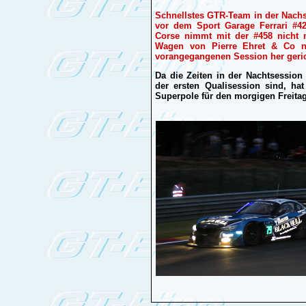
Schnellstes GTR-Team in der Nachse
vor dem Sport Garage Ferrari #
Corse nimmt mit der #458 nicht m
Wagen von Pierre Ehret & Co n
vorangegangenen Session her geri
Da die Zeiten in der Nachtsession
der ersten Qualisession sind, ha
Superpole für den morgigen Freita