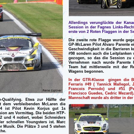
Allerdings verunglückte der Kan
Session in der Fagnes Links-Rech
erste von 2 Roten Flaggen in der 
Die zweite rote Flagge wurde geg
GP-McLaren Pilot Alvaro Parente e
Geschwindigkeit in die Barrieren k
#98 sondern auch die Leitplanken 
gezogen, so das die Session zu 
Vernehmen nach wurde Parente b
Team hat mittlerweile mit der R
Wagens begonnen.
In der GTR-Klasse gingen die B
Ferraris #49 ( Yannick Mallegol,
Francois Perrodo) und #51 (Pe
Francisco Guedes, Cedric Mezard)
Mannschaft wurde als dritter in der 
-Qualifying. Etwa zur Hälfte der
t dem verbleibenden McLaren die
44 ist Pilot Kevin Korjus gut 1s
ssion am Vormittag. Die beiden HTP-
2 und 4 notiert, wobei Schneiders
der schnellen Youngsters ist. Marc
er Musik. Die Plätze 3 und 5 stehen
he.