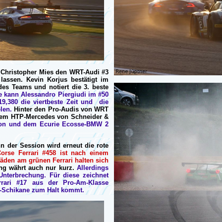
n Christopher Mies den WRT-Audi #3
 lassen. Kevin Korjus bestätigt im
s Teams und notiert die 3. beste
e kann Alessandro Piergiudi im #50
19,380 die viertbeste Zeit und die
len.
Hinter den Pro-Audis von WRT
 dem HTP-Mercedes von Schneider &
ton und dem Ecurie Ecosse-BMW 2
 der Session wird erneut die rote
orse Ferrari #458 ist nach einem
den am grünen Ferrari halten sich
g währt auch nur kurz.
Allerdings
 Unterbrechung. Für diese zeichnet
rrari #17 aus der Pro-Am-Klasse
op-Schikane zum Halt kommt.