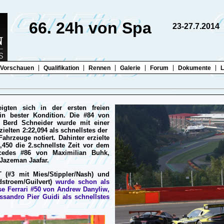
66. 24h von Spa
23-27.7.2014
|
|
|
|
|
|
Vorschauen
Qualifikation
Rennen
Galerie
Forum
Dokumente
L
igten sich in der ersten freien
in bester Kondition. Die #84 von
 Berd Schneider wurde mit einer
ielten 2:22,094 als schnellstes der
hrzeuge notiert. Dahinter erzielte
450 die 2.schnellste Zeit vor dem
edes #86 von Maximilian Buhk,
Jazeman Jaafar.
(#3 mit Mies/Stippler/Nash) und
ndstroem/Guilvert)
wurde schon als
se Ferrari #50 von Andrew Danyliw,
sandro Pier Guidi als schnellstes