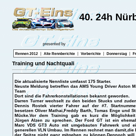
40. 24h Nür
presented by
|
|
|
|
Rennen 2012
Alte Rennberichte
Vorberichte
Donnerstag
F
Training und Nachtquali
Die aktualisierte Nennliste umfasst 175 Starter.
Neuste Meldung betreffen das AMS Young Driver Aston Ma
Team
Dort sind die Fahrerkonstellationen bekannt geworden.
Darren Turner wechselt zu den beiden Stucks und zudem
Dennis Rostek vierter Fahrer auf der #7. Startnumme
besetzen Oliver Mathai,Freddy Barth, Tomas Enge und St
Mücke.Vor dem Training gab es kurz die Möglichkeit
Jürgen Alzen zu sprechen. Der Ford GT ist ein ehemal
Marc VDS GT3 Auto mit umgebauten Fahrwerk und e
generellen VLN Umbau. Im Rennen rechnet man damit,die 
der Spitze nicht ganz mitgehen zu können.Dennoch will