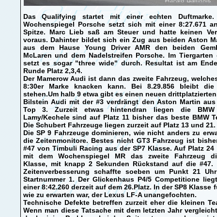
Das Qualifying startet mit einer echten Duftmarke.
Wochenspiegel Porsche setzt sich mit einer 8:27.671 an
Spitze. Marc Lieb saß am Steuer und hatte keinen Ver
voraus. Dahinter bildet sich ein Zug aus beiden Aston M
aus dem Hause Young Driver AMR den beiden Gemb
McLaren und dem Nadelstreifen Porsche. Im Tiergarten 
setzt es sogar "three wide" durch. Resultat ist am End
Runde Platz 2,3,4.
Der Mamerow Audi ist dann das zweite Fahrzeug, welches
8:30er Marke knacken kann. Bei 8.29.856 bleibt die
stehen.Um halb 9 etwa gibt es einen neuen drittplatzierten
Bilstein Audi mit der #3 verdrängt den Aston Martin au
Top 3. Zurzeit etwas hintendran liegen die BMW
Lamy/Kechele sind auf Platz 11 bisher das beste BMW T
Die Schubert Fahrzeuge liegen zurzeit auf Platz 13 und 21.
Die SP 9 Fahrzeuge dominieren, wie nicht anders zu erw
die Zeitenmonitore. Bestes nicht GT3 Fahrzeug ist bishe
#47 von Timbuli Racing aus der SP7 Klasse. Auf Platz 24 
mit dem Wochenspiegel MR das zweite Fahrzeug di
Klasse, mit knapp 2 Sekunden Rückstand auf die #47. 
Zeitenverbesserung schaffte soeben um Punkt 21 Uhr
Startnummer 1. Der Glickenhaus P4/5 Competitione liegt
einer 8:42.260 derzeit auf dem 26.Platz. In der SP8 Klasse f
wie zu erwarten war, der Lexus LF-A unangefochten.
Technische Defekte betreffen zurzeit eher die kleinen T
Wenn man diese Tatsache mit dem letzten Jahr vergleich